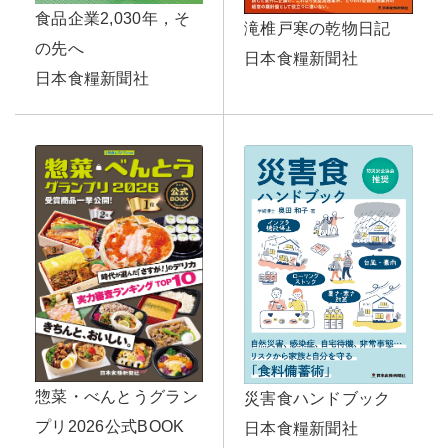
食品企業2,030年，そ
滝椎戸寒の乾物日記
の先へ
日本食糧新聞社
日本食糧新聞社
惣菜・べんとうグラン
災害食ハンドブック
プリ2026公式BOOK
日本食糧新聞社