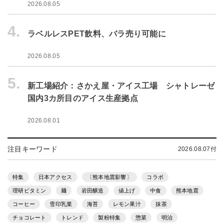
2026.08.05
4.
ラベルレスPET飲料、バラ売り可能に
2026.08.05
5.
新工場紹介：さかえ屋・アイス工場 シャトレーゼ
国内3カ所目のアイス生産拠点
2026.08.01
注目キーワード
2026.08.07付
特集
日本アクセス
〔熊本地震影響〕
コラボ
理研ビタミン
麺
岩田醸造
値上げ
中食
熊本地震
コーヒー
雪印乳業
海苔
レモン果汁
抹茶
チョコレート
トレンド
製粉特集
惣菜
明治