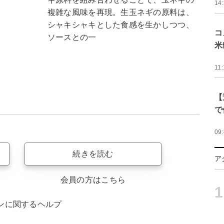
14
複雑な風味を再現。生玉ネギの原料は、
シャキシャキとした食感を生かしつつ、
コ
ソースとの一
米
11:
【
で
09
続きを読む
ア
会員の方はこちら
1
ンに関するヘルプ