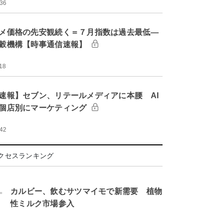
:36
メ価格の先安観続く＝７月指数は過去最低―
穀機構【時事通信速報】
18
速報】セブン、リテールメディアに本腰 AI
個店別にマーケティング
:42
クセスランキング
.
カルビー、飲むサツマイモで新需要 植物
性ミルク市場参入