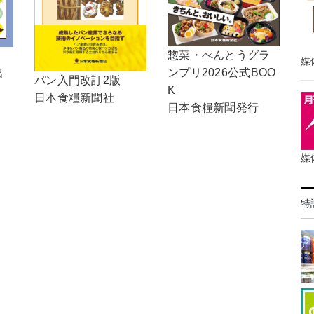
惣菜・べんとうグラ
！
媒
ンプリ2026公式BOO
出
パン入門改訂2版
K
日本食糧新聞社
日本食糧新聞発行
媒
特