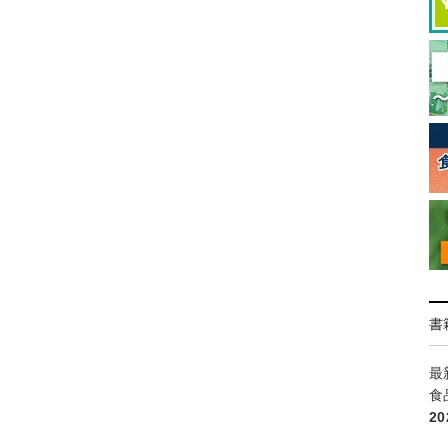
書
最
食
2