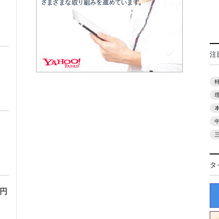
注
タ
万円