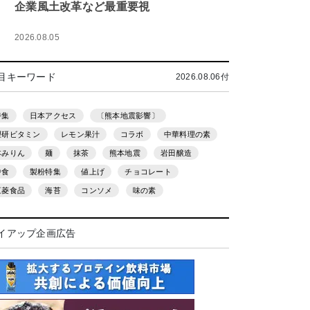
企業風土改革など最重要視
2026.08.05
目キーワード
2026.08.06付
特集
日本アクセス
〔熊本地震影響〕
理研ビタミン
レモン果汁
コラボ
中華料理の素
本みりん
麺
抹茶
熊本地震
岩田醸造
中食
製粉特集
値上げ
チョコレート
三菱食品
海苔
コンソメ
味の素
イアップ企画広告