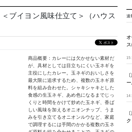
 ＜ブイヨン風味仕立て＞（ハウス
速
オ
ス
商品概要：カレーには欠かせない素材だ
15
が、具材としては目立ちにくい玉ネギを
主役にしたカレー。玉ネギのおいしさを
〔
最大限に追求するため、複数の玉ネギ原
ー
料を組み合わせた。シャキシャキとした
食感の生玉ネギ、あめ色になるまでじっ
14
くりと時間をかけて炒めた玉ネギ、香ば
しい風味を加えるオニオンチップ、うま
〔
みを引き立てるオニオンルウなど、家庭
ク
で調理するには手間のかかる複数の玉ネ
ギ原料を組み合わせることで、玉ネギの