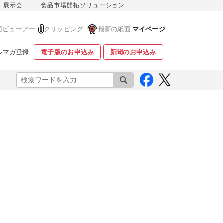
展示会
食品市場開拓ソリューション
面ビューアー
クリッピング
最新の紙面
マイページ
ルマガ登録
電子版のお申込み
新聞のお申込み
検索