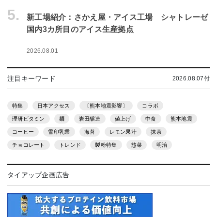
5.
新工場紹介：さかえ屋・アイス工場 シャトレーゼ
国内3カ所目のアイス生産拠点
2026.08.01
注目キーワード
2026.08.07付
特集
日本アクセス
〔熊本地震影響〕
コラボ
理研ビタミン
麺
岩田醸造
値上げ
中食
熊本地震
コーヒー
雪印乳業
海苔
レモン果汁
抹茶
チョコレート
トレンド
製粉特集
惣菜
明治
タイアップ企画広告