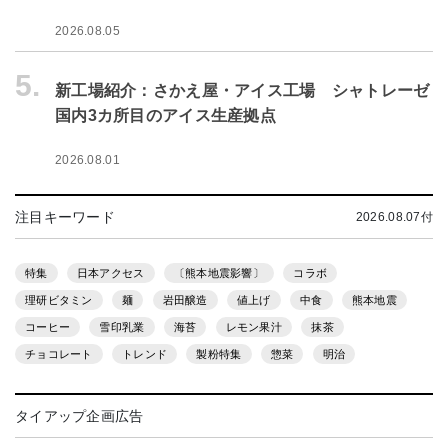
2026.08.05
5.
新工場紹介：さかえ屋・アイス工場 シャトレーゼ
国内3カ所目のアイス生産拠点
2026.08.01
注目キーワード
2026.08.07付
特集
日本アクセス
〔熊本地震影響〕
コラボ
理研ビタミン
麺
岩田醸造
値上げ
中食
熊本地震
コーヒー
雪印乳業
海苔
レモン果汁
抹茶
チョコレート
トレンド
製粉特集
惣菜
明治
タイアップ企画広告