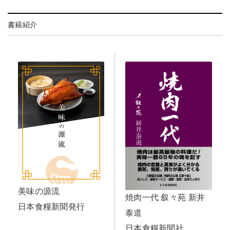
書籍紹介
美味の源流
焼肉一代 叙々苑 新井
日本食糧新聞発行
泰道
日本食糧新聞社