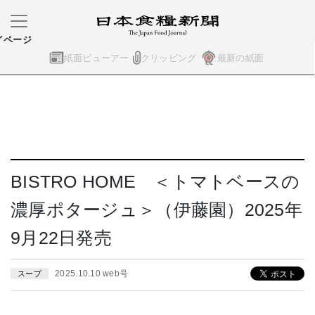
イページ
紙面ビューアー
クリッピング
最新の紙面
BISTRO HOME ＜トマトベースの
濃厚ポタージュ＞（伊藤園）2025年
9月22日発売
2025.10.10 web号
スープ