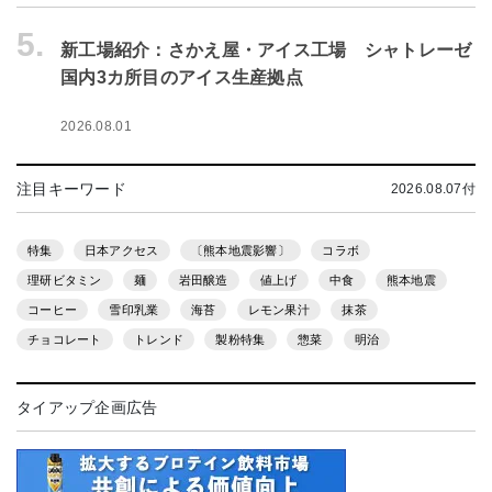
5.
新工場紹介：さかえ屋・アイス工場 シャトレーゼ
国内3カ所目のアイス生産拠点
2026.08.01
注目キーワード
2026.08.07付
特集
日本アクセス
〔熊本地震影響〕
コラボ
理研ビタミン
麺
岩田醸造
値上げ
中食
熊本地震
コーヒー
雪印乳業
海苔
レモン果汁
抹茶
チョコレート
トレンド
製粉特集
惣菜
明治
タイアップ企画広告