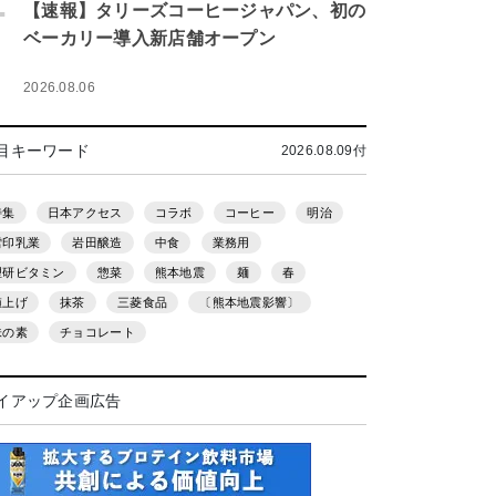
.
【速報】タリーズコーヒージャパン、初の
ベーカリー導入新店舗オープン
2026.08.06
目キーワード
2026.08.09付
特集
日本アクセス
コラボ
コーヒー
明治
雪印乳業
岩田醸造
中食
業務用
理研ビタミン
惣菜
熊本地震
麺
春
値上げ
抹茶
三菱食品
〔熊本地震影響〕
味の素
チョコレート
イアップ企画広告