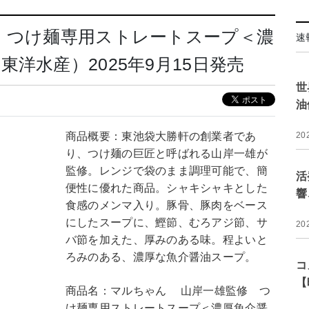
 つけ麺専用ストレートスープ＜濃
速
洋水産）2025年9月15日発売
世
油
商品概要：東池袋大勝軒の創業者であ
20
り、つけ麺の巨匠と呼ばれる山岸一雄が
監修。レンジで袋のまま調理可能で、簡
活
便性に優れた商品。シャキシャキとした
響
食感のメンマ入り。豚骨、豚肉をベース
にしたスープに、鰹節、むろアジ節、サ
20
バ節を加えた、厚みのある味。程よいと
ろみのある、濃厚な魚介醤油スープ。
コ
【
商品名：マルちゃん 山岸一雄監修 つ
け麺専用ストレートスープ＜濃厚魚介醤