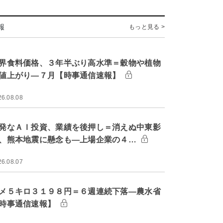
報
もっと見る >
界食料価格、３年半ぶり高水準＝穀物や植物
値上がり―７月【時事通信速報】
26.08.08
発なＡＩ投資、業績を後押し＝消えぬ中東影
、熊本地震に懸念も―上場企業の４…
26.08.07
メ５キロ３１９８円＝６週連続下落―農水省
時事通信速報】