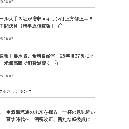
26.08.07
ール大手３社が増収＝キリンは上方修正―６
中間決算【時事通信速報】
26.08.07
速報】農水省、食料自給率 25年度37％に下
 米価高騰で消費減響く
26.08.07
クセスランキング
.
◆酒類流通の未来を探る：一杯の意味問い
直す時代へ 酒税改正、新たな転換点に