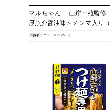
マルちゃん 山岸一雄監修
厚魚介醤油味＞メンマ入り（東
2025.10.12 Web号
調味料