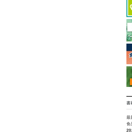
書
最
食
2