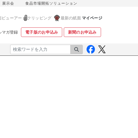
展示会
食品市場開拓ソリューション
面ビューアー
クリッピング
最新の紙面
マイページ
ルマガ登録
電子版のお申込み
新聞のお申込み
検索