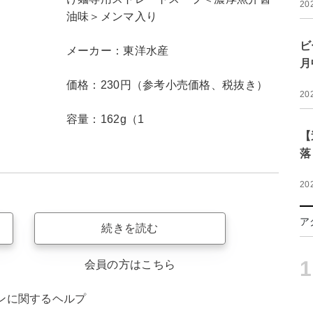
20
油味＞メンマ入り
ビ
メーカー：東洋水産
月
価格：230円（参考小売価格、税抜き）
20
容量：162g（1
【
落
20
ア
続きを読む
1
会員の方はこちら
ンに関するヘルプ