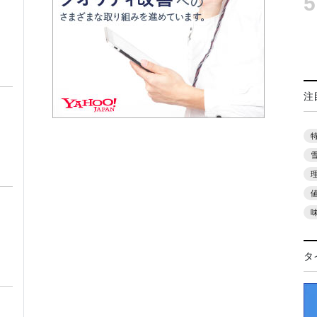
5
注
タ