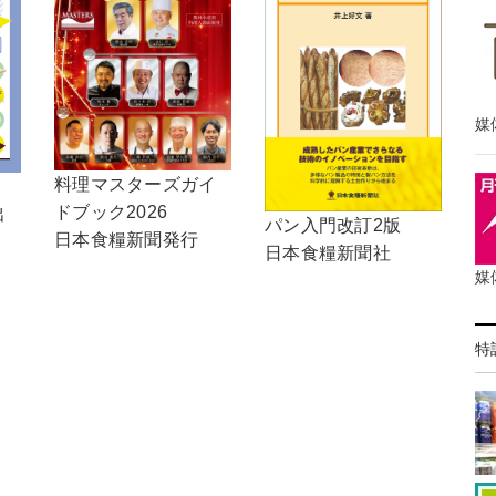
媒
料理マスターズガイ
！
ドブック2026
出
パン入門改訂2版
日本食糧新聞発行
日本食糧新聞社
媒
特