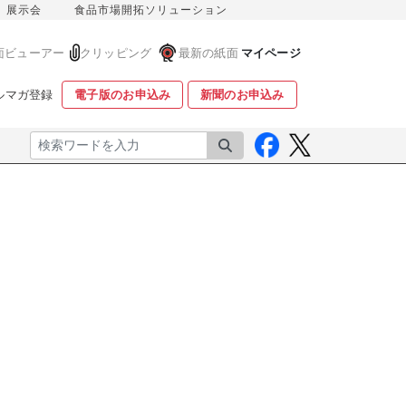
展示会
食品市場開拓ソリューション
面ビューアー
クリッピング
最新の紙面
マイページ
ルマガ登録
電子版のお申込み
新聞のお申込み
検索