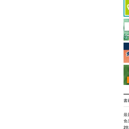
書
最
食
2