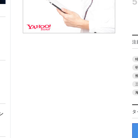
5
注
タ
ン