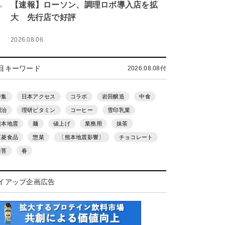
.
【速報】ローソン、調理ロボ導入店を拡
大 先行店で好評
2026.08.06
目キーワード
2026.08.08付
特集
日本アクセス
コラボ
岩田醸造
中食
明治
理研ビタミン
コーヒー
雪印乳業
熊本地震
麺
値上げ
業務用
抹茶
三菱食品
惣菜
〔熊本地震影響〕
チョコレート
海苔
春
イアップ企画広告