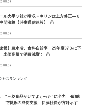
26.08.07
ール大手３社が増収＝キリンは上方修正―６
中間決算【時事通信速報】
26.08.07
速報】農水省、食料自給率 25年度37％に下
 米価高騰で消費減響く
26.08.07
クセスランキング
.
“三菱食品がいてよかった”に全力 4戦略
で製販の成長支援 伊藤社長が方針示す