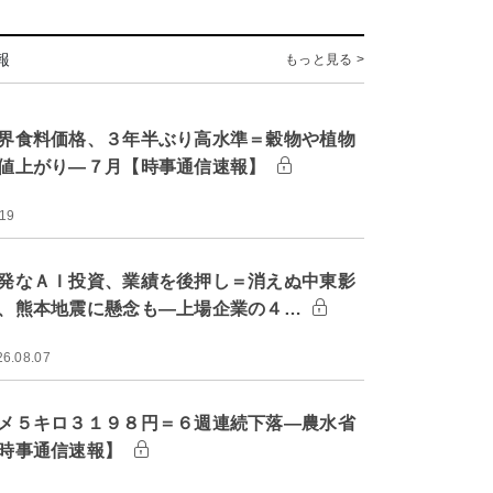
報
もっと見る >
界食料価格、３年半ぶり高水準＝穀物や植物
値上がり―７月【時事通信速報】
:19
発なＡＩ投資、業績を後押し＝消えぬ中東影
、熊本地震に懸念も―上場企業の４…
26.08.07
メ５キロ３１９８円＝６週連続下落―農水省
時事通信速報】