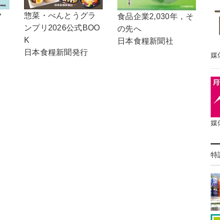
惣菜・べんとうグラ
ク
食品企業2,030年，そ
ンプリ2026公式BOO
の先へ
K
日本食糧新聞社
日本食糧新聞発行
媒
媒
特