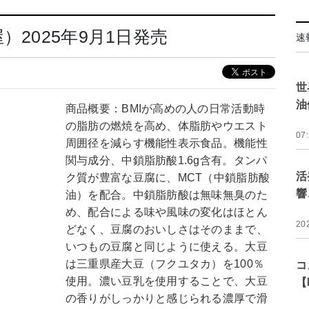
）2025年9月1日発売
速
世
油
商品概要：BMIが高めの人の日常活動時
の脂肪の燃焼を高め、体脂肪やウエスト
07
周囲径を減らす機能性表示食品。機能性
関与成分、中鎖脂肪酸1.6g含有。タンパ
活
ク質が豊富な豆腐に、MCT（中鎖脂肪酸
響
油）を配合。中鎖脂肪酸は無味無臭のた
め、配合による味や風味の変化はほとん
20
どなく、豆腐のおいしさはそのままで、
いつもの豆腐と同じように使える。大豆
は三重県産大豆（フクユタカ）を100％
コ
使用。濃い豆乳を使用することで、大豆
【
の香りがしっかりと感じられる濃厚で滑