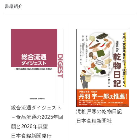
書籍紹介
総合流通ダイジェスト
滝椎戸寒の乾物日記
－食品流通の2025年回
日本食糧新聞社
顧と2026年展望
日本食糧新聞発行