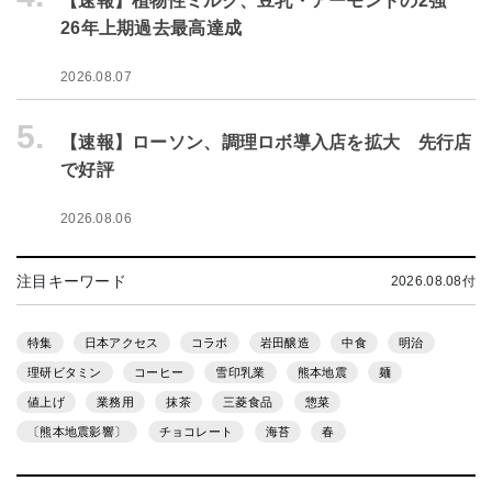
【速報】植物性ミルク、豆乳・アーモンドの2強
26年上期過去最高達成
2026.08.07
5.
【速報】ローソン、調理ロボ導入店を拡大 先行店
で好評
2026.08.06
注目キーワード
2026.08.08付
特集
日本アクセス
コラボ
岩田醸造
中食
明治
理研ビタミン
コーヒー
雪印乳業
熊本地震
麺
値上げ
業務用
抹茶
三菱食品
惣菜
〔熊本地震影響〕
チョコレート
海苔
春