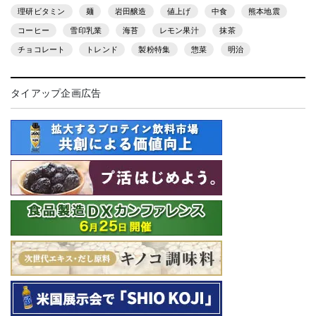
理研ビタミン
麺
岩田醸造
値上げ
中食
熊本地震
コーヒー
雪印乳業
海苔
レモン果汁
抹茶
チョコレート
トレンド
製粉特集
惣菜
明治
タイアップ企画広告