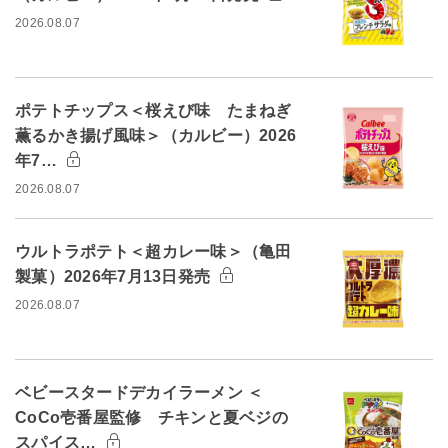
2026.08.07
ポテトチップス＜桜えび味 たまねぎ
薫るかき揚げ風味＞（カルビー）2026
年7…
2026.08.07
ウルトラポテト＜超カレー味＞（亀田
製菓）2026年7月13日発売
2026.08.07
ベビースタードデカイラーメン ＜
CoCo壱番屋監修 チキンと夏ベジの
スパイス…