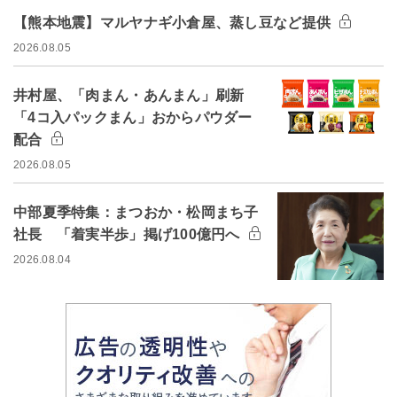
【熊本地震】マルヤナギ小倉屋、蒸し豆など提供
2026.08.05
井村屋、「肉まん・あんまん」刷新
「4コ入パックまん」おからパウダー
配合
2026.08.05
中部夏季特集：まつおか・松岡まち子
社長 「着実半歩」掲げ100億円へ
2026.08.04