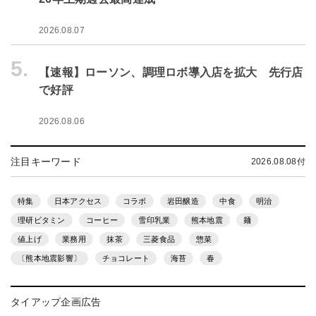
2026.08.07
5.
【速報】ローソン、調理ロボ導入店を拡大 先行店
で好評
2026.08.06
注目キーワード
2026.08.08付
特集
日本アクセス
コラボ
岩田醸造
中食
明治
理研ビタミン
コーヒー
雪印乳業
熊本地震
麺
値上げ
業務用
抹茶
三菱食品
惣菜
〔熊本地震影響〕
チョコレート
海苔
春
タイアップ企画広告