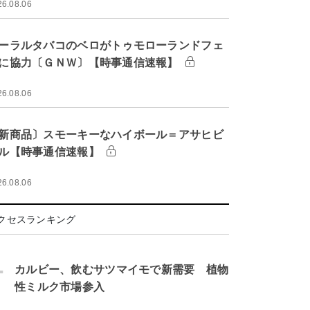
26.08.06
ーラルタバコのベロがトゥモローランドフェ
に協力〔ＧＮＷ〕【時事通信速報】
26.08.06
新商品〕スモーキーなハイボール＝アサヒビ
ル【時事通信速報】
26.08.06
クセスランキング
.
カルビー、飲むサツマイモで新需要 植物
性ミルク市場参入