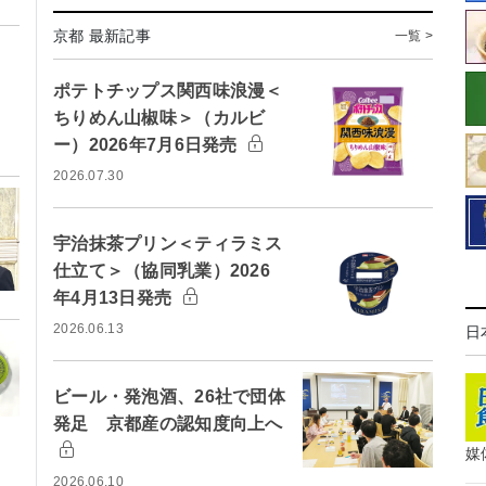
京都 最新記事
一覧 >
ポテトチップス関西味浪漫＜
ちりめん山椒味＞（カルビ
ー）2026年7月6日発売
2026.07.30
宇治抹茶プリン＜ティラミス
仕立て＞（協同乳業）2026
年4月13日発売
2026.06.13
日
ビール・発泡酒、26社で団体
発足 京都産の認知度向上へ
媒
2026.06.10