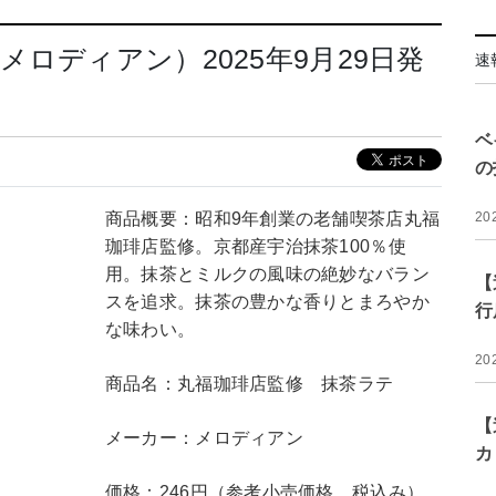
ロディアン）2025年9月29日発
速
ベ
の
商品概要：昭和9年創業の老舗喫茶店丸福
20
珈琲店監修。京都産宇治抹茶100％使
用。抹茶とミルクの風味の絶妙なバラン
【
スを追求。抹茶の豊かな香りとまろやか
行
な味わい。
20
商品名：丸福珈琲店監修 抹茶ラテ
【
メーカー：メロディアン
カ
価格：246円（参考小売価格、税込み）