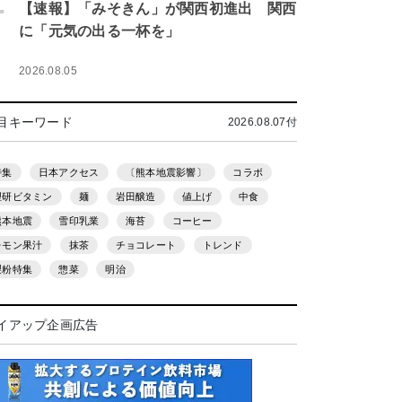
.
【速報】「みそきん」が関西初進出 関西
に「元気の出る一杯を」
2026.08.05
目キーワード
2026.08.07付
特集
日本アクセス
〔熊本地震影響〕
コラボ
理研ビタミン
麺
岩田醸造
値上げ
中食
熊本地震
雪印乳業
海苔
コーヒー
レモン果汁
抹茶
チョコレート
トレンド
製粉特集
惣菜
明治
イアップ企画広告