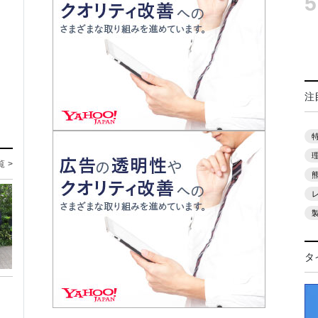
5
注
覧 >
タ