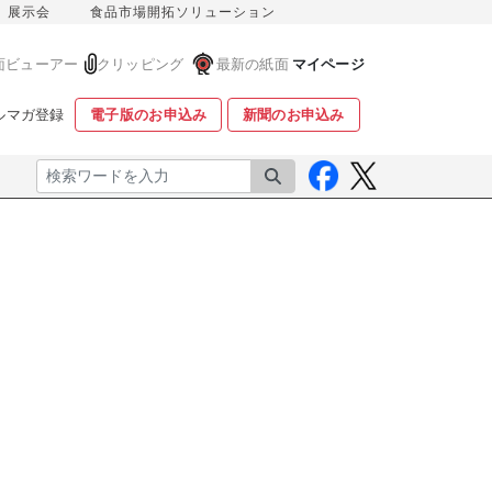
展示会
食品市場開拓ソリューション
面ビューアー
クリッピング
最新の紙面
マイページ
ルマガ登録
電子版のお申込み
新聞のお申込み
検索