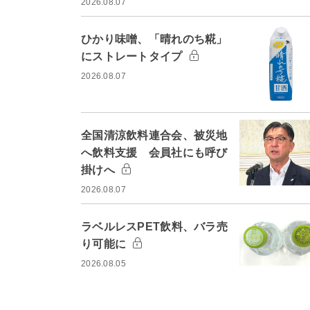
2026.08.07
ひかり味噌、「晴れのち糀」
にストレートタイプ
2026.08.07
全国清涼飲料連合会、被災地
へ飲料支援 会員社にも呼び
掛けへ
2026.08.07
ラベルレスPET飲料、バラ売
り可能に
2026.08.05