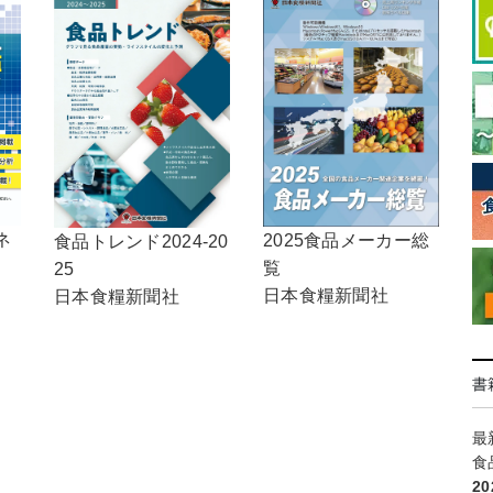
ネ
2025食品メーカー総
食品トレンド2024-20
覧
25
日本食糧新聞社
日本食糧新聞社
書
最
食
2