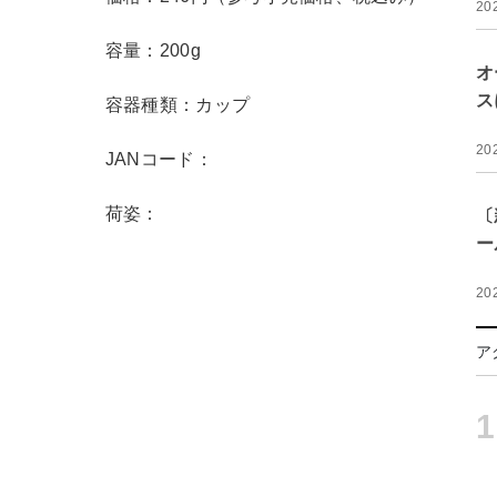
20
容量：200g
オ
ス
容器種類：カップ
20
JANコード：
荷姿：
〔
ー
20
ア
1