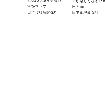
2025-2026食品流通
食が楽しくなる♪36
実勢マップ
日の○○
日本食糧新聞発行
日本食糧新聞社