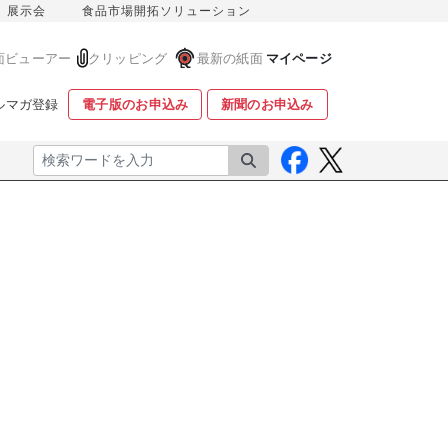
展示会
食品市場開拓ソリューション
面ビューアー
クリッピング
最新の紙面
マイページ
ルマガ登録
電子版のお申込み
新聞のお申込み
検索