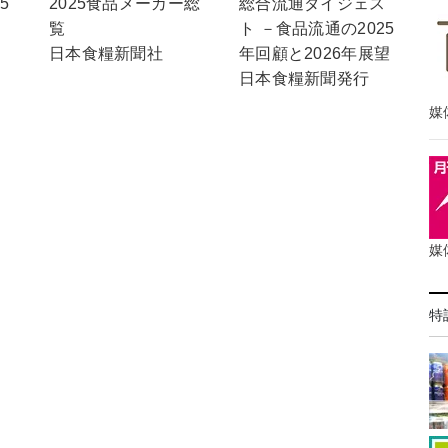
5
2025食品メーカー総
総合流通ダイジェス
覧
ト －食品流通の2025
日本食糧新聞社
年回顧と2026年展望
日本食糧新聞発行
媒
媒
特