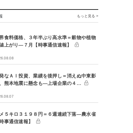
報
もっと見る >
界食料価格、３年半ぶり高水準＝穀物や植物
値上がり―７月【時事通信速報】
26.08.08
発なＡＩ投資、業績を後押し＝消えぬ中東影
、熊本地震に懸念も―上場企業の４…
26.08.07
メ５キロ３１９８円＝６週連続下落―農水省
時事通信速報】