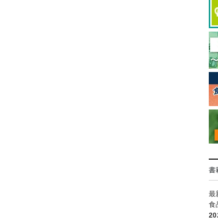
書
最
食
2