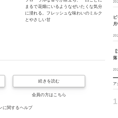
20
まるで花畑にいるようなぜいたくな気分
に浸れる。フレッシュな味わいのミルク
ビ
とやさしい甘
月
20
【
落
20
続きを読む
ア
会員の方はこちら
1
ンに関するヘルプ