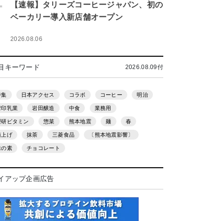
.
【速報】タリーズコーヒージャパン、初の
ベーカリー導入新店舗オープン
2026.08.06
目キーワード
2026.08.09付
特集
日本アクセス
コラボ
コーヒー
明治
雪印乳業
岩田醸造
中食
業務用
理研ビタミン
惣菜
熊本地震
麺
春
値上げ
抹茶
三菱食品
〔熊本地震影響〕
味の素
チョコレート
イアップ企画広告