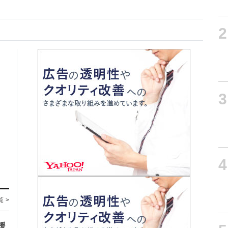
2
3
4
覧 >
援