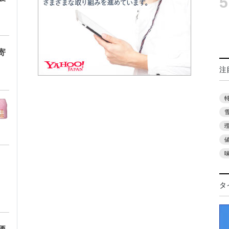
5
寄
注
タ