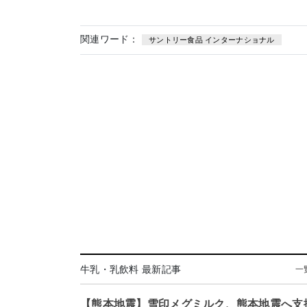
関連ワード：
サントリー食品 インターナショナル
牛乳・乳飲料 最新記事
一
【熊本地震】雪印メグミルク、熊本地震へ支