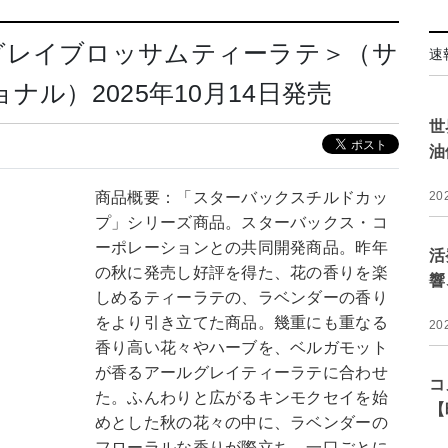
グレイブロッサムティーラテ＞（サ
速
ナル）2025年10月14日発売
世
油
商品概要：「スターバックスチルドカッ
20
プ」シリーズ商品。スターバックス・コ
ーポレーションとの共同開発商品。昨年
活
の秋に発売し好評を得た、花の香りを楽
響
しめるティーラテの、ラベンダーの香り
をより引き立てた商品。幾重にも重なる
20
香り高い花々やハーブを、ベルガモット
が香るアールグレイティーラテに合わせ
コ
た。ふんわりと広がるキンモクセイを始
【
めとした秋の花々の中に、ラベンダーの
フローラルな香りが際立ち、一口ごとに