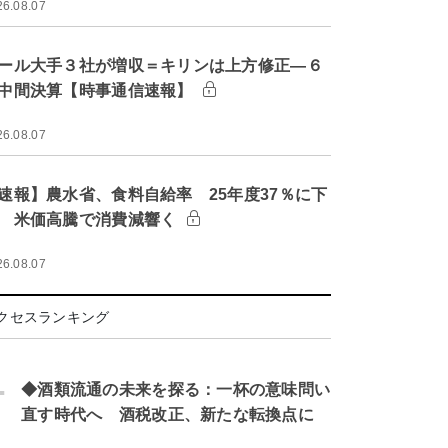
26.08.07
ール大手３社が増収＝キリンは上方修正―６
中間決算【時事通信速報】
26.08.07
速報】農水省、食料自給率 25年度37％に下
 米価高騰で消費減響く
26.08.07
クセスランキング
.
◆酒類流通の未来を探る：一杯の意味問い
直す時代へ 酒税改正、新たな転換点に