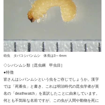
幼虫 タバコシバンムシ 体長は3～4mm
◇シバンムシ類［昆虫綱 甲虫目］
●特徴
皆さんはシバンムシという虫をご存じでしょうか。漢字
では「死番虫」と書き、これは明治時代の昆虫学者が英
名の「deathwatch」を直訳したことに由来しています。
何とも不気味な名前ですが、この虫が人間や動物を死に