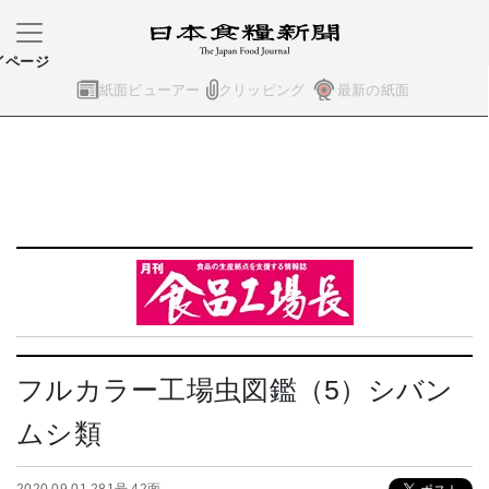
イページ
紙面ビューアー
クリッピング
最新の紙面
フルカラー工場虫図鑑（5）シバン
ムシ類