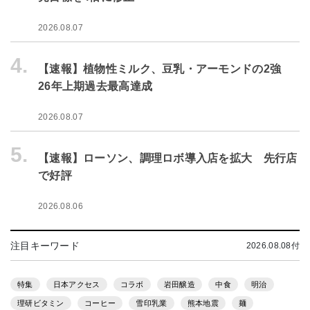
2026.08.07
4.
【速報】植物性ミルク、豆乳・アーモンドの2強
26年上期過去最高達成
2026.08.07
5.
【速報】ローソン、調理ロボ導入店を拡大 先行店
で好評
2026.08.06
注目キーワード
2026.08.08付
特集
日本アクセス
コラボ
岩田醸造
中食
明治
理研ビタミン
コーヒー
雪印乳業
熊本地震
麺