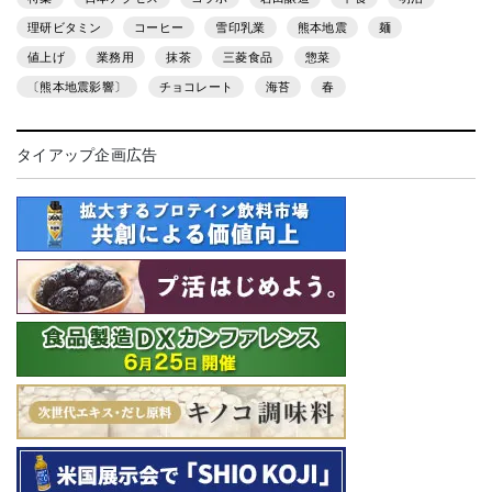
理研ビタミン
コーヒー
雪印乳業
熊本地震
麺
値上げ
業務用
抹茶
三菱食品
惣菜
〔熊本地震影響〕
チョコレート
海苔
春
タイアップ企画広告