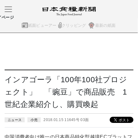
イページ
紙面ビューアー
クリッピング
最新の紙面
インアゴーラ「100年100社プロジ
ェクト」 「豌豆」で商品販売 1
世紀企業紹介し、購買喚起
2018.01.15 11645号 03面
ニュース
小売
中国消費者向け唯一の日本商品特化型越境ECプラットフ