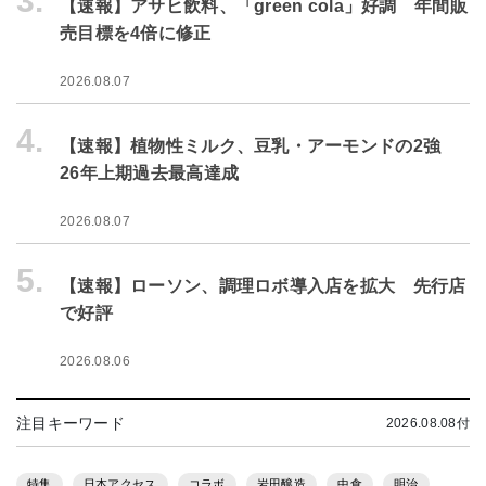
3.
【速報】アサヒ飲料、「green cola」好調 年間販
売目標を4倍に修正
2026.08.07
4.
【速報】植物性ミルク、豆乳・アーモンドの2強
26年上期過去最高達成
2026.08.07
5.
【速報】ローソン、調理ロボ導入店を拡大 先行店
で好評
2026.08.06
注目キーワード
2026.08.08付
特集
日本アクセス
コラボ
岩田醸造
中食
明治