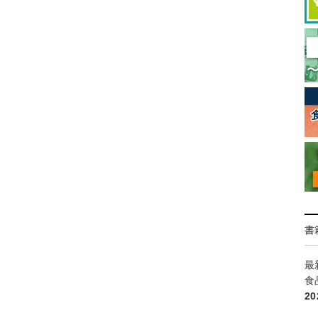
書
最
食
2