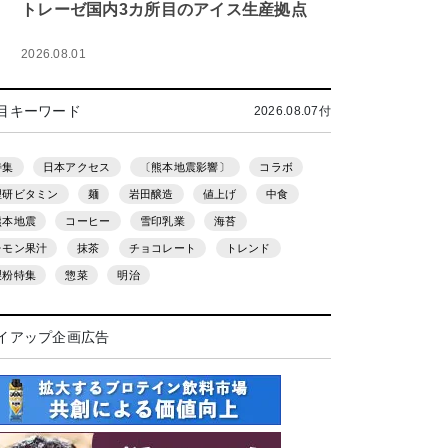
トレーゼ国内3カ所目のアイス生産拠点
2026.08.01
目キーワード
2026.08.07付
特集
日本アクセス
〔熊本地震影響〕
コラボ
理研ビタミン
麺
岩田醸造
値上げ
中食
熊本地震
コーヒー
雪印乳業
海苔
レモン果汁
抹茶
チョコレート
トレンド
製粉特集
惣菜
明治
イアップ企画広告