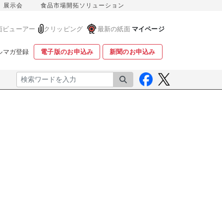
展示会
食品市場開拓ソリューション
面ビューアー
クリッピング
最新の紙面
マイページ
ルマガ登録
電子版のお申込み
新聞のお申込み
検索