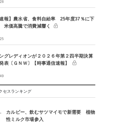
:28
速報】農水省、食料自給率 25年度37％に下
 米価高騰で消費減響く
:25
ングレディオンが２０２６年第２四半期決算
発表〔ＧＮＷ〕【時事通信速報】
:49
クセスランキング
.
カルビー、飲むサツマイモで新需要 植物
性ミルク市場参入