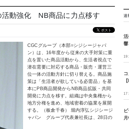
の活動強化 NB商品に力点移す
速
活
響
CGCグループ（本部=シジシージャパ
ン）は、16年度から従来の大手対策に重
19
点を置いた商品活動から、生活者視点で
潜在需要に対応する商品・販売・運営三
コ
位一体の活動方針に切り替える。商品施
【
策は「生活者が欲している必需品」を基
本にPB商品開発からNB商品拡販・共同
17
開発に力点を移す。組織は中央集権から
地方分権を進め、地域密着の協業を展開
する。（板倉千春） 堀内淳弘シジシージ
ビ
ャパン グループ代表兼社長は、28日の
月