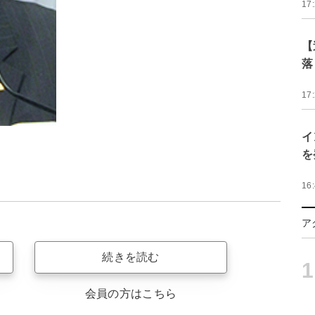
17
【
落
17
イ
を
16
ア
続きを読む
1
会員の方はこちら