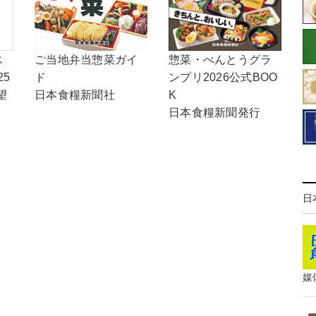
ご当地弁当惣菜ガイ
惣菜・べんとうグラ
ス
ド
ンプリ2026公式BOO
25
日本食糧新聞社
K
望
日本食糧新聞発行
日
媒