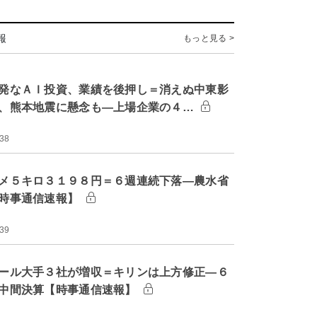
報
もっと見る >
発なＡＩ投資、業績を後押し＝消えぬ中東影
、熊本地震に懸念も―上場企業の４…
:38
メ５キロ３１９８円＝６週連続下落―農水省
時事通信速報】
:39
ール大手３社が増収＝キリンは上方修正―６
中間決算【時事通信速報】