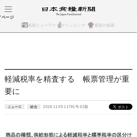
イページ
紙面ビューアー
クリッピング
最新の紙面
軽減税率を精査する 帳票管理が重
要に
2018.11.05 11791号 02面
ニュース
総合