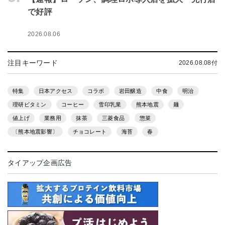
で好評
2026.08.06
注目キーワード
2026.08.08付
特集
日本アクセス
コラボ
岩田醸造
中食
明治
理研ビタミン
コーヒー
雪印乳業
熊本地震
麺
値上げ
業務用
抹茶
三菱食品
惣菜
〔熊本地震影響〕
チョコレート
海苔
春
タイアップ企画広告