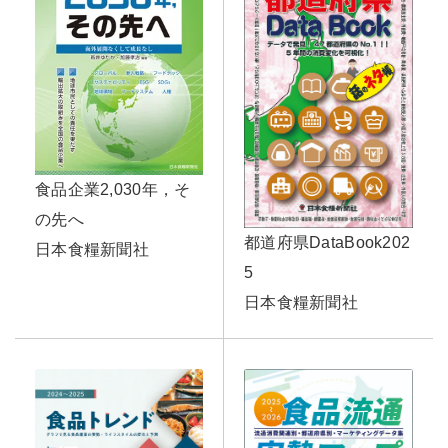
食品企業2,030年，そ
の先へ
都道府県DataBook202
日本食糧新聞社
5
日本食糧新聞社