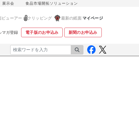
展示会
食品市場開拓ソリューション
面ビューアー
クリッピング
最新の紙面
マイページ
ルマガ登録
電子版のお申込み
新聞のお申込み
検索