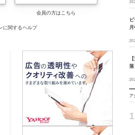
20
会員の方はこちら
ビ
月
ンに関するヘルプ
20
【
落
20
ア
1