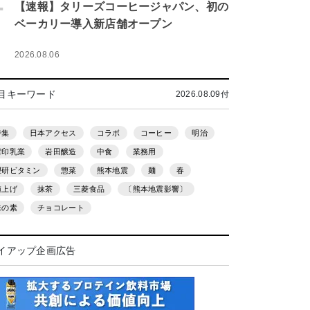
.
【速報】タリーズコーヒージャパン、初の
ベーカリー導入新店舗オープン
2026.08.06
目キーワード
2026.08.09付
特集
日本アクセス
コラボ
コーヒー
明治
雪印乳業
岩田醸造
中食
業務用
理研ビタミン
惣菜
熊本地震
麺
春
値上げ
抹茶
三菱食品
〔熊本地震影響〕
味の素
チョコレート
イアップ企画広告