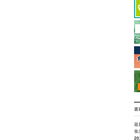
書
最
食
2