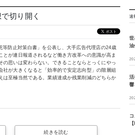
想で切り開く
速
世
油
死等防止対策白書」を公表し、大手広告代理店の24歳
ことが連日報道されるなど働き方改革への意識が高ま
20
その思いは変わらない。できることならとっくにやっ
会社が大きくなると「効率的で安定志向型」の階層組
活
えは至極当然である。業績達成か残業削減のどちらか
響
20
コ
【
続きを読む