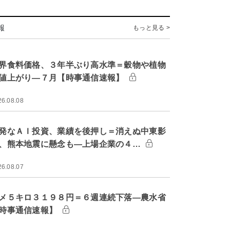
報
もっと見る >
界食料価格、３年半ぶり高水準＝穀物や植物
値上がり―７月【時事通信速報】
26.08.08
発なＡＩ投資、業績を後押し＝消えぬ中東影
、熊本地震に懸念も―上場企業の４…
26.08.07
メ５キロ３１９８円＝６週連続下落―農水省
時事通信速報】