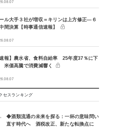
26.08.07
ール大手３社が増収＝キリンは上方修正―６
中間決算【時事通信速報】
26.08.07
速報】農水省、食料自給率 25年度37％に下
 米価高騰で消費減響く
26.08.07
クセスランキング
.
◆酒類流通の未来を探る：一杯の意味問い
直す時代へ 酒税改正、新たな転換点に