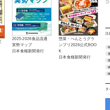
5
注
2025-2026食品流通
惣菜・べんとうグラ
記
実勢マップ
ンプリ2026公式BOO
日本食糧新聞発行
K
日本食糧新聞発行
タ