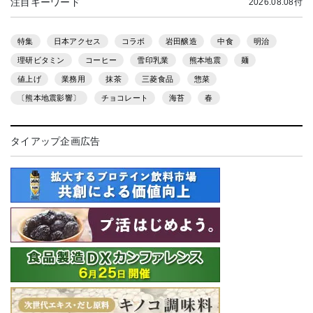
注目キーワード
2026.08.08付
特集
日本アクセス
コラボ
岩田醸造
中食
明治
理研ビタミン
コーヒー
雪印乳業
熊本地震
麺
値上げ
業務用
抹茶
三菱食品
惣菜
〔熊本地震影響〕
チョコレート
海苔
春
タイアップ企画広告