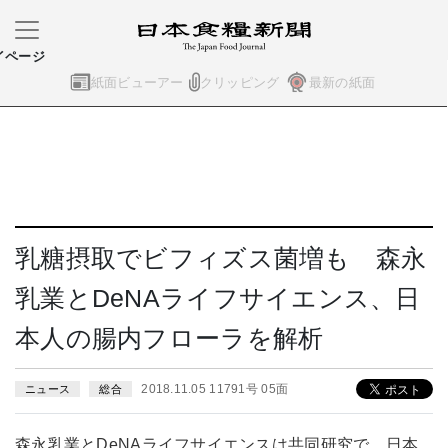
イページ
紙面ビューアー
クリッピング
最新の紙面
乳糖摂取でビフィズス菌増も 森永
乳業とDeNAライフサイエンス、日
本人の腸内フローラを解析
2018.11.05 11791号 05面
ニュース
総合
森永乳業とDeNAライフサイエンスは共同研究で、日本