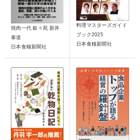
料理マスターズガイド
焼肉一代 叙々苑 新井
ブック2025
泰道
日本食糧新聞社
日本食糧新聞社