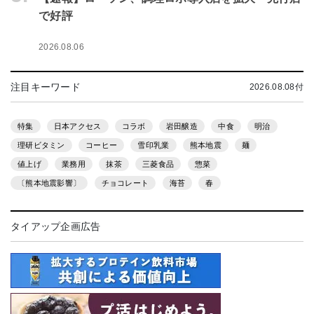
で好評
2026.08.06
注目キーワード
2026.08.08付
特集
日本アクセス
コラボ
岩田醸造
中食
明治
理研ビタミン
コーヒー
雪印乳業
熊本地震
麺
値上げ
業務用
抹茶
三菱食品
惣菜
〔熊本地震影響〕
チョコレート
海苔
春
タイアップ企画広告