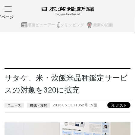
イページ
紙面ビューアー
クリッピング
最新の紙面
サタケ、米・炊飯米品種鑑定サービ
スの対象を320に拡充
2016.05.13 11352号 15面
ニュース
機械・資材