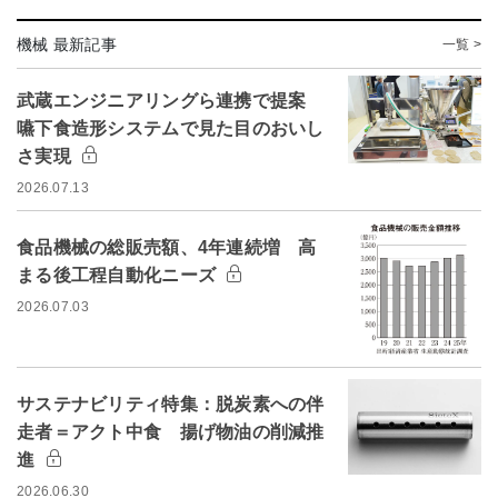
機械 最新記事
一覧 >
武蔵エンジニアリングら連携で提案
嚥下食造形システムで見た目のおいし
さ実現
2026.07.13
食品機械の総販売額、4年連続増 高
まる後工程自動化ニーズ
2026.07.03
サステナビリティ特集：脱炭素への伴
走者＝アクト中食 揚げ物油の削減推
進
2026.06.30