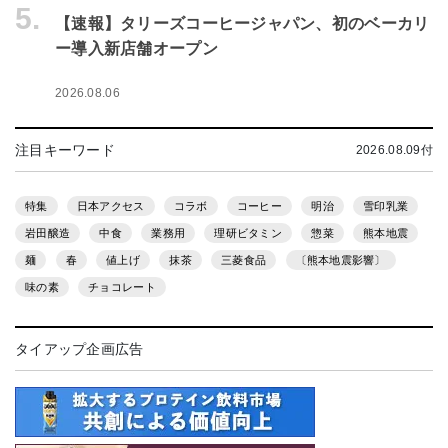
5.
【速報】タリーズコーヒージャパン、初のベーカリ
ー導入新店舗オープン
2026.08.06
注目キーワード
2026.08.09付
特集
日本アクセス
コラボ
コーヒー
明治
雪印乳業
岩田醸造
中食
業務用
理研ビタミン
惣菜
熊本地震
麺
春
値上げ
抹茶
三菱食品
〔熊本地震影響〕
味の素
チョコレート
タイアップ企画広告