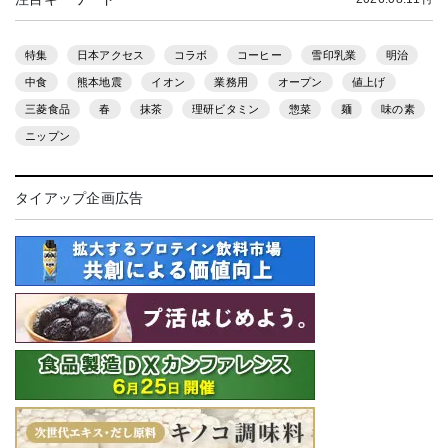
特集
日本アクセス
コラボ
コーヒー
雪印乳業
明治
中食
熊本地震
イオン
業務用
オープン
値上げ
三菱食品
春
抹茶
理研ビタミン
惣菜
麺
味の素
ニップン
タイアップ企画広告