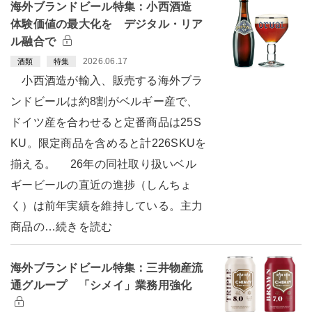
海外ブランドビール特集：小西酒造
体験価値の最大化を デジタル・リア
ル融合で
2026.06.17
酒類
特集
小西酒造が輸入、販売する海外ブラ
ンドビールは約8割がベルギー産で、
ドイツ産を合わせると定番商品は25S
KU。限定商品を含めると計226SKUを
揃える。 26年の同社取り扱いベル
ギービールの直近の進捗（しんちょ
く）は前年実績を維持している。主力
商品の…続きを読む
海外ブランドビール特集：三井物産流
通グループ 「シメイ」業務用強化