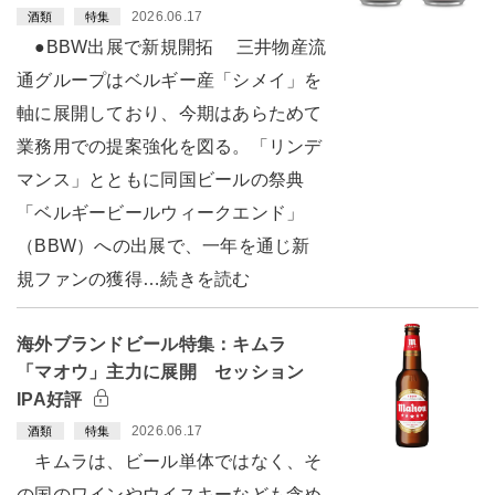
2026.06.17
酒類
特集
●BBW出展で新規開拓 三井物産流
通グループはベルギー産「シメイ」を
軸に展開しており、今期はあらためて
業務用での提案強化を図る。「リンデ
マンス」とともに同国ビールの祭典
「ベルギービールウィークエンド」
（BBW）への出展で、一年を通じ新
規ファンの獲得…続きを読む
海外ブランドビール特集：キムラ
「マオウ」主力に展開 セッション
IPA好評
2026.06.17
酒類
特集
キムラは、ビール単体ではなく、そ
の国のワインやウイスキーなども含め