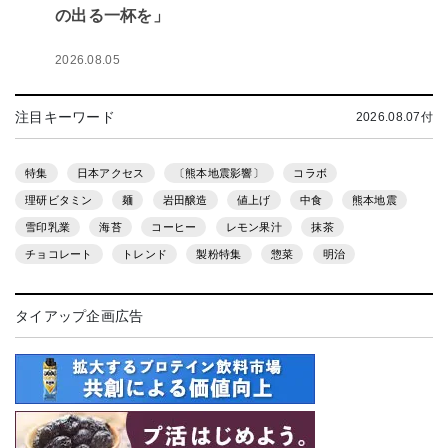
の出る一杯を」
2026.08.05
注目キーワード
2026.08.07付
特集
日本アクセス
〔熊本地震影響〕
コラボ
理研ビタミン
麺
岩田醸造
値上げ
中食
熊本地震
雪印乳業
海苔
コーヒー
レモン果汁
抹茶
チョコレート
トレンド
製粉特集
惣菜
明治
タイアップ企画広告