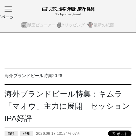
イページ
紙面ビューアー
クリッピング
最新の紙面
海外ブランドビール特集2026
海外ブランドビール特集：キムラ
「マオウ」主力に展開 セッション
IPA好評
2026.06.17 13124号 07面
酒類
特集