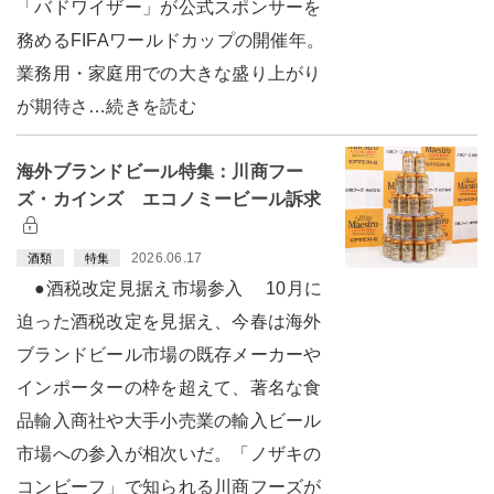
「バドワイザー」が公式スポンサーを
務めるFIFAワールドカップの開催年。
業務用・家庭用での大きな盛り上がり
が期待さ…続きを読む
海外ブランドビール特集：川商フー
ズ・カインズ エコノミービール訴求
2026.06.17
酒類
特集
●酒税改定見据え市場参入 10月に
迫った酒税改定を見据え、今春は海外
ブランドビール市場の既存メーカーや
インポーターの枠を超えて、著名な食
品輸入商社や大手小売業の輸入ビール
市場への参入が相次いだ。「ノザキの
コンビーフ」で知られる川商フーズが