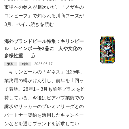
市場への参入が相次いだ。「ノザキの
コンビーフ」で知られる川商フーズが
3月、ベイ…続きを読む
海外ブランドビール特集：キリンビー
ル レインボー缶2品に 人や文化の
多様性重…
2026.06.17
酒類
特集
キリンビールの「ギネス」は25年、
業務用の樽がけん引し、前年を上回っ
て着地。26年1～3月も前年プラスを維
持している。今後はビアパブ業態での
訴求やサッカーのプレミアリーグとの
パートナー契約を活用したキャンペー
ンなどを通じブランドを訴求してい