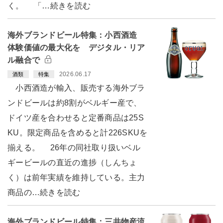
く。 「…続きを読む
海外ブランドビール特集：小西酒造
体験価値の最大化を デジタル・リア
ル融合で
2026.06.17
酒類
特集
小西酒造が輸入、販売する海外ブラ
ンドビールは約8割がベルギー産で、
ドイツ産を合わせると定番商品は25S
KU。限定商品を含めると計226SKUを
揃える。 26年の同社取り扱いベル
ギービールの直近の進捗（しんちょ
く）は前年実績を維持している。主力
商品の…続きを読む
海外ブランドビール特集：三井物産流