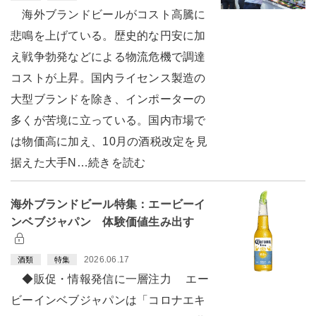
海外ブランドビールがコスト高騰に
悲鳴を上げている。歴史的な円安に加
え戦争勃発などによる物流危機で調達
コストが上昇。国内ライセンス製造の
大型ブランドを除き、インポーターの
多くが苦境に立っている。国内市場で
は物価高に加え、10月の酒税改定を見
据えた大手N…続きを読む
海外ブランドビール特集：エービーイ
ンベブジャパン 体験価値生み出す
2026.06.17
酒類
特集
◆販促・情報発信に一層注力 エー
ビーインベブジャパンは「コロナエキ