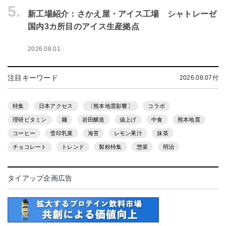
5.
新工場紹介：さかえ屋・アイス工場 シャトレーゼ
国内3カ所目のアイス生産拠点
2026.08.01
注目キーワード
2026.08.07付
特集
日本アクセス
〔熊本地震影響〕
コラボ
理研ビタミン
麺
岩田醸造
値上げ
中食
熊本地震
コーヒー
雪印乳業
海苔
レモン果汁
抹茶
チョコレート
トレンド
製粉特集
惣菜
明治
タイアップ企画広告