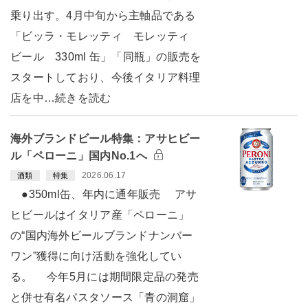
乗り出す。4月中旬から主軸品である
「ビッラ・モレッティ モレッティ
ビール 330ml 缶」「同瓶」の販売を
スタートしており、今後イタリア料理
店を中…続きを読む
海外ブランドビール特集：アサヒビー
ル「ペローニ」国内No.1へ
2026.06.17
酒類
特集
●350ml缶、年内に通年販売 アサ
ヒビールはイタリア産「ペローニ」
の“国内海外ビールブランドナンバー
ワン”獲得に向け活動を強化してい
る。 今年5月には期間限定品の発売
と併せ有名パスタソース「青の洞窟」