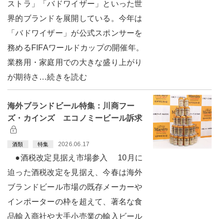
ストラ」「バドワイザー」といった世
界的ブランドを展開している。今年は
「バドワイザー」が公式スポンサーを
務めるFIFAワールドカップの開催年。
業務用・家庭用での大きな盛り上がり
が期待さ…続きを読む
海外ブランドビール特集：川商フー
ズ・カインズ エコノミービール訴求
2026.06.17
酒類
特集
●酒税改定見据え市場参入 10月に
迫った酒税改定を見据え、今春は海外
ブランドビール市場の既存メーカーや
インポーターの枠を超えて、著名な食
品輸入商社や大手小売業の輸入ビール