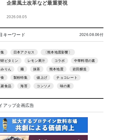
企業風土改革など最重要視
2026.08.05
目キーワード
2026.08.06付
特集
日本アクセス
〔熊本地震影響〕
理研ビタミン
レモン果汁
コラボ
中華料理の素
本みりん
麺
抹茶
熊本地震
岩田醸造
中食
製粉特集
値上げ
チョコレート
三菱食品
海苔
コンソメ
味の素
イアップ企画広告