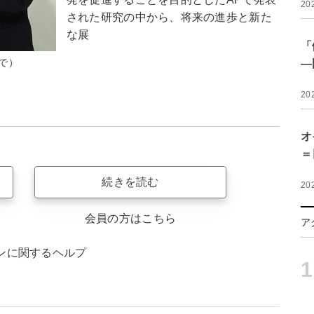
20
された研究の中から、将来の進歩と新た
な展
「
で）
―
20
オ
＝
続きを読む
20
会員の方はこちら
ア
ンに関するヘルプ
1