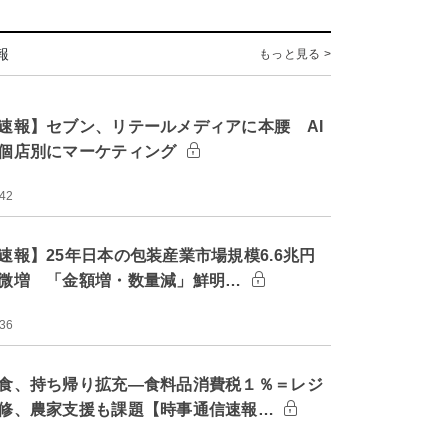
報
もっと見る >
速報】セブン、リテールメディアに本腰 AI
個店別にマーケティング
:42
速報】25年日本の包装産業市場規模6.6兆円
微増 「金額増・数量減」鮮明…
:36
食、持ち帰り拡充―食料品消費税１％＝レジ
修、農家支援も課題【時事通信速報…