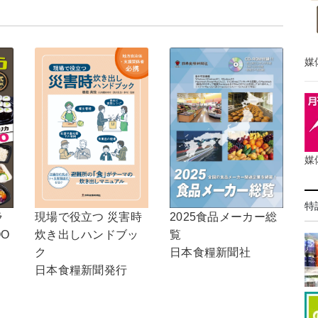
媒
媒
特
現場で役立つ 災害時
ラ
2025食品メーカー総
炊き出しハンドブッ
OO
覧
ク
日本食糧新聞社
日本食糧新聞発行