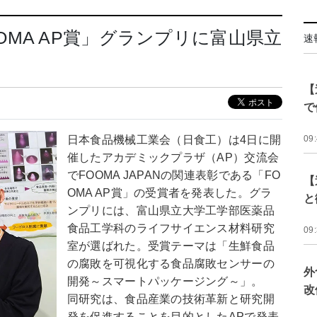
「FOOMA AP賞」グランプリに富山県立
速
【
で
日本食品機械工業会（日食工）は4日に開
09
催したアカデミックプラザ（AP）交流会
でFOOMA JAPANの関連表彰である「FO
【
OMA AP賞」の受賞者を発表した。グラ
と
ンプリには、富山県立大学工学部医薬品
食品工学科のライフサイエンス材料研究
09
室が選ばれた。受賞テーマは「生鮮食品
の腐敗を可視化する食品腐敗センサーの
外
開発～スマートパッケージング～」。
改
同研究は、食品産業の技術革新と研究開
発を促進することを目的としたAPで発表