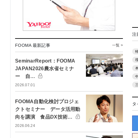
注
FOOMA 最新記事
一覧 >
SeminarReport：FOOMA
JAPAN2026農水省セミナ
ー 自…
2026.07.01
FOOMA自動化検討プロジェ
タ
クトセミナー データ活用動
向を講演 食品DX技術…
2026.06.24