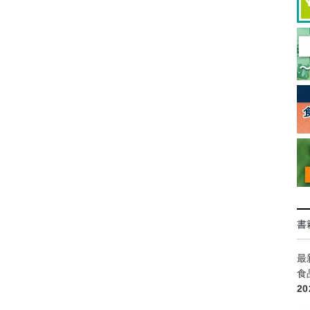
書
最
食
2