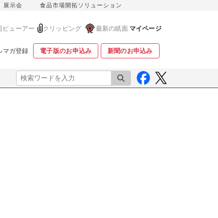
展示会
食品市場開拓ソリューション
面ビューアー
クリッピング
最新の紙面
マイページ
ルマガ登録
電子版のお申込み
新聞のお申込み
検索