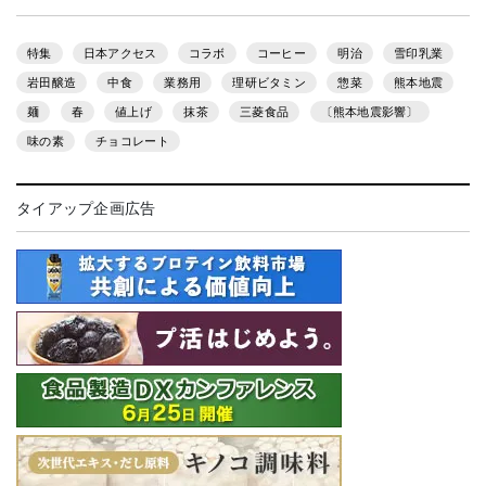
特集
日本アクセス
コラボ
コーヒー
明治
雪印乳業
岩田醸造
中食
業務用
理研ビタミン
惣菜
熊本地震
麺
春
値上げ
抹茶
三菱食品
〔熊本地震影響〕
味の素
チョコレート
タイアップ企画広告