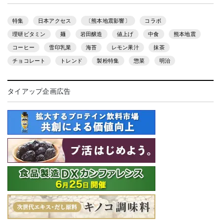
特集
日本アクセス
〔熊本地震影響〕
コラボ
理研ビタミン
麺
岩田醸造
値上げ
中食
熊本地震
コーヒー
雪印乳業
海苔
レモン果汁
抹茶
チョコレート
トレンド
製粉特集
惣菜
明治
タイアップ企画広告