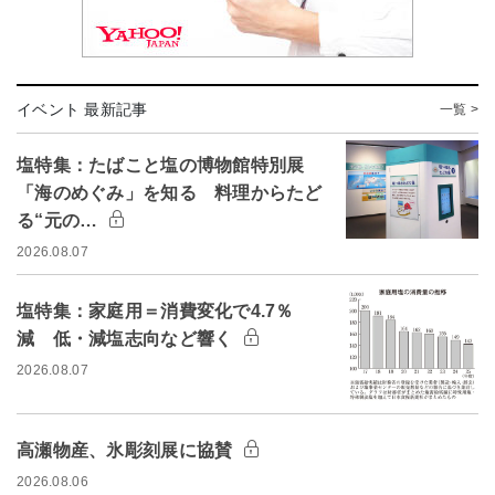
イベント 最新記事
一覧 >
塩特集：たばこと塩の博物館特別展
「海のめぐみ」を知る 料理からたど
る“元の…
2026.08.07
塩特集：家庭用＝消費変化で4.7％
減 低・減塩志向など響く
2026.08.07
高瀬物産、氷彫刻展に協賛
2026.08.06