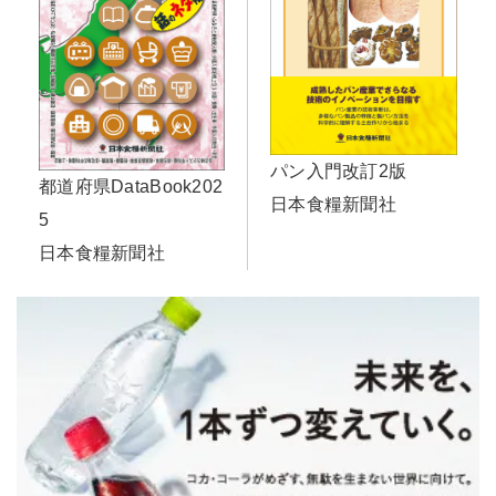
パン入門改訂2版
都道府県DataBook202
日本食糧新聞社
5
日本食糧新聞社