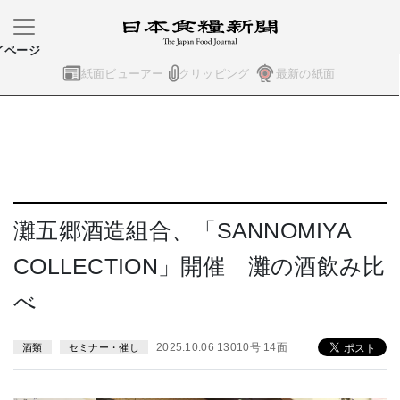
イページ
紙面ビューアー
クリッピング
最新の紙面
灘五郷酒造組合、「SANNOMIYA
COLLECTION」開催 灘の酒飲み比
べ
2025.10.06 13010号 14面
酒類
セミナー・催し