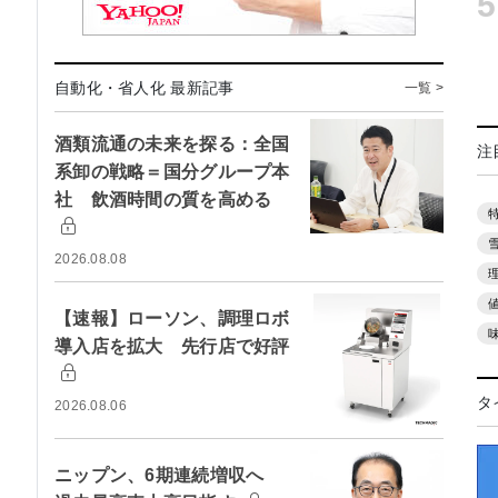
5
自動化・省人化 最新記事
一覧 >
酒類流通の未来を探る：全国
注
系卸の戦略＝国分グループ本
社 飲酒時間の質を高める
2026.08.08
【速報】ローソン、調理ロボ
導入店を拡大 先行店で好評
タ
2026.08.06
ニップン、6期連続増収へ