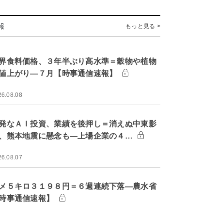
報
もっと見る >
界食料価格、３年半ぶり高水準＝穀物や植物
値上がり―７月【時事通信速報】
26.08.08
発なＡＩ投資、業績を後押し＝消えぬ中東影
、熊本地震に懸念も―上場企業の４…
26.08.07
メ５キロ３１９８円＝６週連続下落―農水省
時事通信速報】