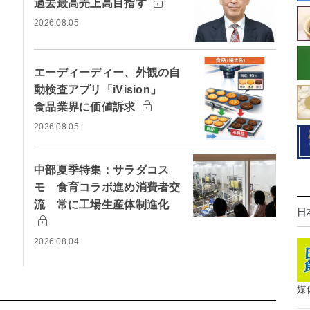
過去最高売上高目指す
2026.08.05
エーディーディー、外観の自
動検査アプリ「iVision」
食品業界に価値訴求
2026.08.05
中部夏季特集：サラダコス
モ 食育コラボ進め消費者交
流 常に工場生産体制進化
日
2026.08.04
媒