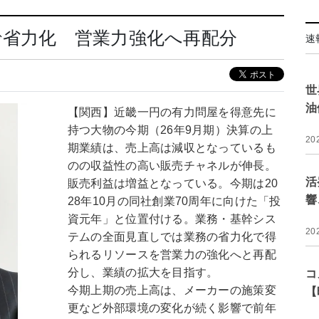
で省力化 営業力強化へ再配分
速
世
油
【関西】近畿一円の有力問屋を得意先に
持つ大物の今期（26年9月期）決算の上
20
期業績は、売上高は減収となっているも
のの収益性の高い販売チャネルが伸長。
活
販売利益は増益となっている。今期は20
響
28年10月の同社創業70周年に向けた「投
資元年」と位置付ける。業務・基幹シス
20
テムの全面見直しでは業務の省力化で得
られるリソースを営業力の強化へと再配
分し、業績の拡大を目指す。
コ
今期上期の売上高は、メーカーの施策変
【
更など外部環境の変化が続く影響で前年