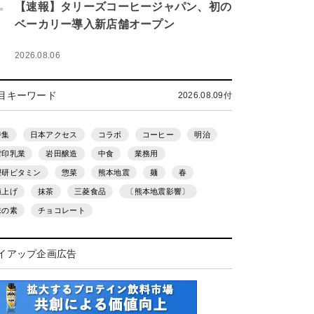
.
【速報】タリーズコーヒージャパン、初の
ベーカリー導入新店舗オープン
2026.08.06
目キーワード
2026.08.09付
特集
日本アクセス
コラボ
コーヒー
明治
雪印乳業
岩田醸造
中食
業務用
理研ビタミン
惣菜
熊本地震
麺
春
値上げ
抹茶
三菱食品
〔熊本地震影響〕
味の素
チョコレート
イアップ企画広告