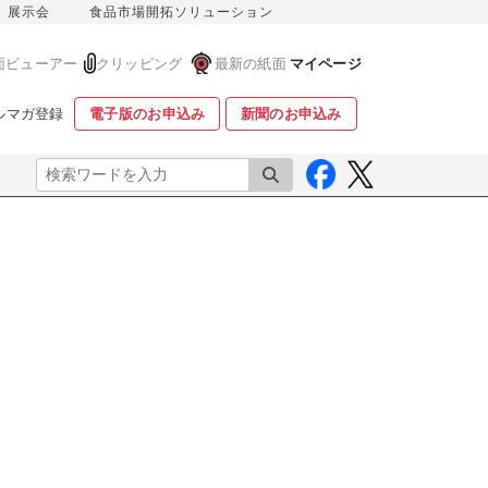
展示会
食品市場開拓ソリューション
面ビューアー
クリッピング
最新の紙面
マイページ
ルマガ登録
電子版のお申込み
新聞のお申込み
検索