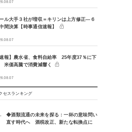
26.08.07
ール大手３社が増収＝キリンは上方修正―６
中間決算【時事通信速報】
26.08.07
速報】農水省、食料自給率 25年度37％に下
 米価高騰で消費減響く
26.08.07
クセスランキング
.
◆酒類流通の未来を探る：一杯の意味問い
直す時代へ 酒税改正、新たな転換点に