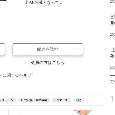
20
比9.8％減となってい
ビ
月
20
続きを読む
【
落
会員の方はこちら
20
ンに関するヘルプ
ア
1
イチェーン
経営戦略・事業戦略
eコマース
大物