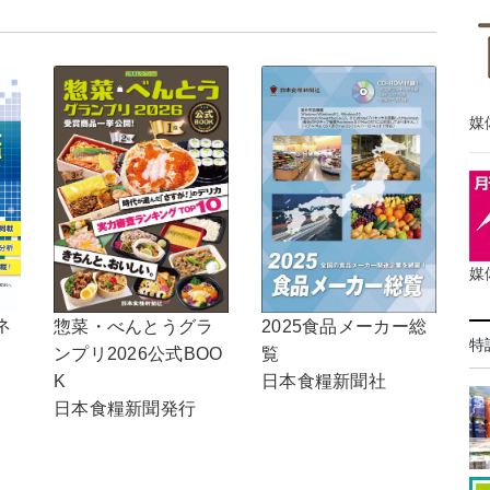
媒
媒
ネ
惣菜・べんとうグラ
2025食品メーカー総
特
ンプリ2026公式BOO
覧
K
日本食糧新聞社
日本食糧新聞発行