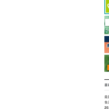
書
最
食
2