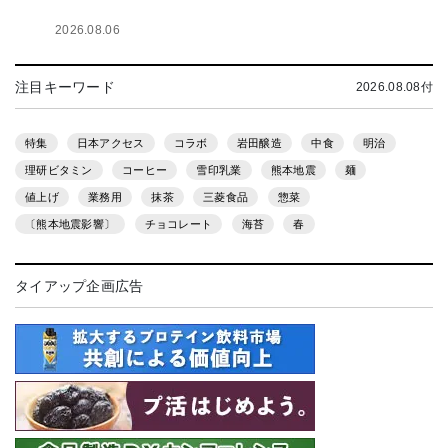
2026.08.06
注目キーワード
2026.08.08付
特集
日本アクセス
コラボ
岩田醸造
中食
明治
理研ビタミン
コーヒー
雪印乳業
熊本地震
麺
値上げ
業務用
抹茶
三菱食品
惣菜
〔熊本地震影響〕
チョコレート
海苔
春
タイアップ企画広告