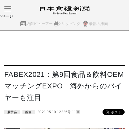
イページ
紙面ビューアー
クリッピング
最新の紙面
FABEX2021：第9回食品＆飲料OEM
マッチングEXPO 海外からのバイ
ヤーも注目
2021.05.10 12225号 11面
展示会
総合