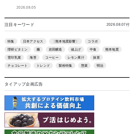
2026.08.05
注目キーワード
2026.08.07付
特集
日本アクセス
〔熊本地震影響〕
コラボ
理研ビタミン
麺
岩田醸造
値上げ
中食
熊本地震
雪印乳業
海苔
コーヒー
レモン果汁
抹茶
チョコレート
トレンド
製粉特集
惣菜
明治
タイアップ企画広告