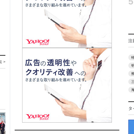
5
注
覧 >
タ