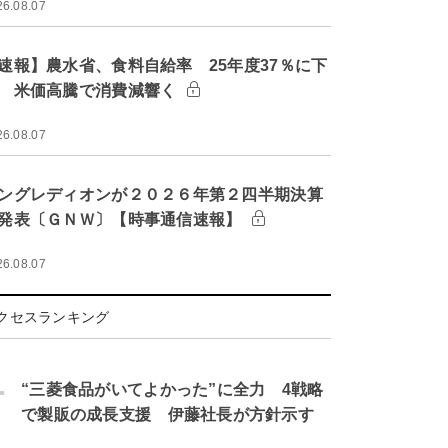
26.08.07
速報】農水省、食料自給率 25年度37％に下
 米価高騰で消費減響く
26.08.07
ングレディオンが２０２６年第２四半期決算
発表〔ＧＮＷ〕【時事通信速報】
26.08.07
クセスランキング
.
“三菱食品がいてよかった”に全力 4戦略
で製販の成長支援 伊藤社長が方針示す