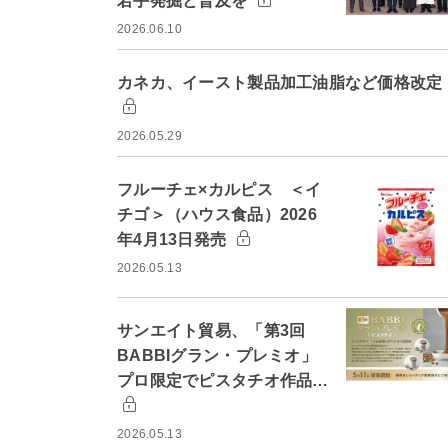
若手発掘と普及を
2026.06.10
カネカ、イースト製品加工油脂など価格改定
2026.05.29
フルーチェ×カルピス ＜イ
チゴ＞（ハウス食品）2026
年4月13日発売
2026.05.13
サンエイト貿易、「第3回
BABBIグラン・プレミオ」
プロ限定でピスタチオ作品…
2026.05.13