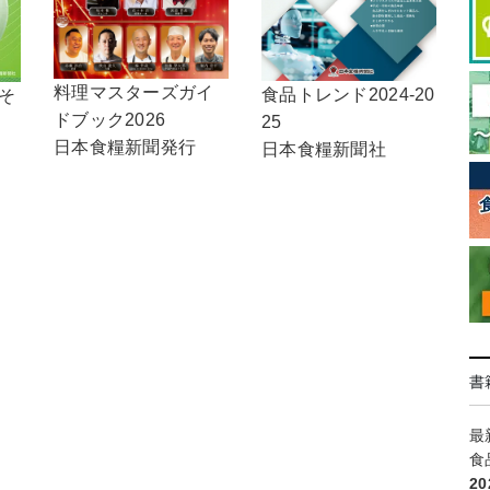
料理マスターズガイ
食品トレンド2024-20
，そ
ドブック2026
25
日本食糧新聞発行
日本食糧新聞社
書
最
食
2