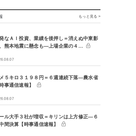
報
もっと見る >
発なＡＩ投資、業績を後押し＝消えぬ中東影
、熊本地震に懸念も―上場企業の４…
26.08.07
メ５キロ３１９８円＝６週連続下落―農水省
時事通信速報】
26.08.07
ール大手３社が増収＝キリンは上方修正―６
中間決算【時事通信速報】