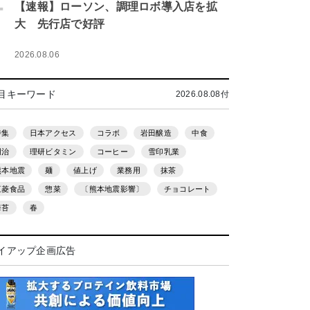
.
【速報】ローソン、調理ロボ導入店を拡
大 先行店で好評
2026.08.06
目キーワード
2026.08.08付
特集
日本アクセス
コラボ
岩田醸造
中食
明治
理研ビタミン
コーヒー
雪印乳業
熊本地震
麺
値上げ
業務用
抹茶
三菱食品
惣菜
〔熊本地震影響〕
チョコレート
海苔
春
イアップ企画広告