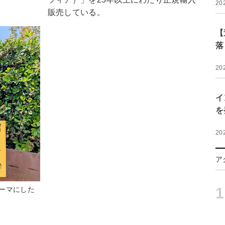
20
販売している。
【
落
20
イ
を
20
ア
1
ーマにした