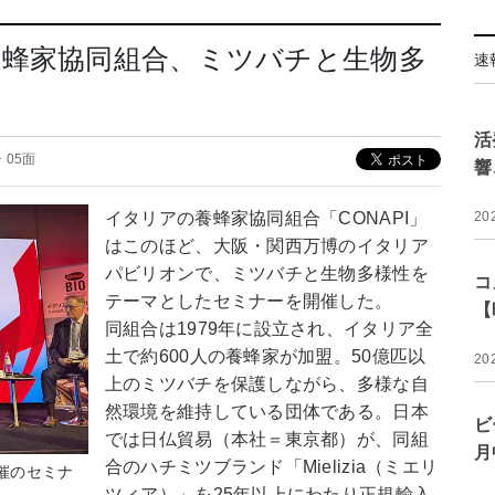
養蜂家協同組合、ミツバチと生物多
速
活
号 05面
響
イタリアの養蜂家協同組合「CONAPI」
20
はこのほど、大阪・関西万博のイタリア
パビリオンで、ミツバチと生物多様性を
コ
テーマとしたセミナーを開催した。
【
同組合は1979年に設立され、イタリア全
土で約600人の養蜂家が加盟。50億匹以
20
上のミツバチを保護しながら、多様な自
然環境を維持している団体である。日本
ビ
では日仏貿易（本社＝東京都）が、同組
月
合のハチミツブランド「Mielizia（ミエリ
主催のセミナ
ツィア）」を25年以上にわたり正規輸入