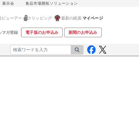
展示会
食品市場開拓ソリューション
面ビューアー
クリッピング
最新の紙面
マイページ
ルマガ登録
電子版のお申込み
新聞のお申込み
検索