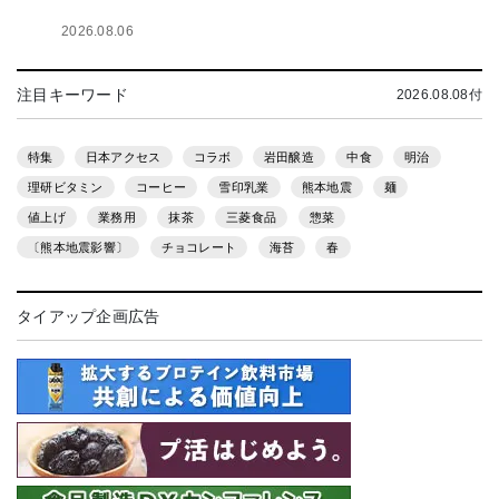
2026.08.06
注目キーワード
2026.08.08付
特集
日本アクセス
コラボ
岩田醸造
中食
明治
理研ビタミン
コーヒー
雪印乳業
熊本地震
麺
値上げ
業務用
抹茶
三菱食品
惣菜
〔熊本地震影響〕
チョコレート
海苔
春
タイアップ企画広告