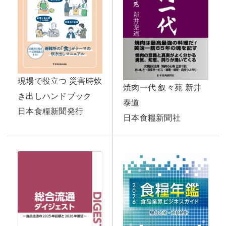
現場で役立つ 災害時炊
焼肉一代 叙々苑 新井
き出しハンドブック
泰道
日本食糧新聞発行
日本食糧新聞社