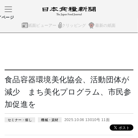
イページ
紙面ビューアー
クリッピング
最新の紙面
食品容器環境美化協会、活動団体が
減少 まち美化プログラム、市民参
加促進を
2025.10.06 13010号 11面
セミナー・催し
機械・資材