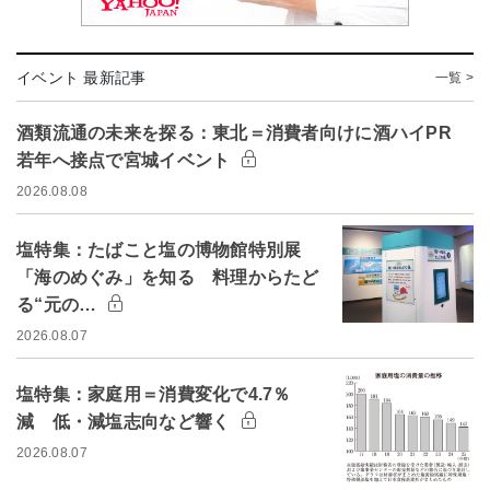
イベント 最新記事
一覧 >
酒類流通の未来を探る：東北＝消費者向けに酒ハイPR
若年へ接点で宮城イベント
2026.08.08
塩特集：たばこと塩の博物館特別展
「海のめぐみ」を知る 料理からたど
る“元の…
2026.08.07
塩特集：家庭用＝消費変化で4.7％
減 低・減塩志向など響く
2026.08.07