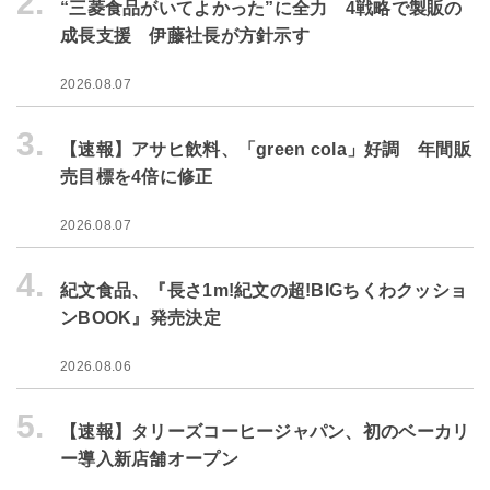
2.
“三菱食品がいてよかった”に全力 4戦略で製販の
成長支援 伊藤社長が方針示す
2026.08.07
3.
【速報】アサヒ飲料、「green cola」好調 年間販
売目標を4倍に修正
2026.08.07
4.
紀文食品、『長さ1m!紀文の超!BIGちくわクッショ
ンBOOK』発売決定
2026.08.06
5.
【速報】タリーズコーヒージャパン、初のベーカリ
ー導入新店舗オープン