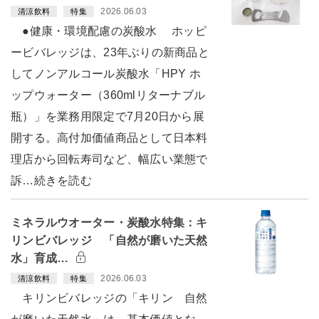
2026.06.03
清涼飲料
特集
●健康・環境配慮の炭酸水 ホッピ
ービバレッジは、23年ぶりの新商品と
してノンアルコール炭酸水「HPY ホ
ップウォーター（360mlリターナブル
瓶）」を業務用限定で7月20日から展
開する。高付加価値商品として日本料
理店から回転寿司など、幅広い業態で
訴…続きを読む
ミネラルウオーター・炭酸水特集：キ
リンビバレッジ 「自然が磨いた天然
水」育成…
2026.06.03
清涼飲料
特集
キリンビバレッジの「キリン 自然