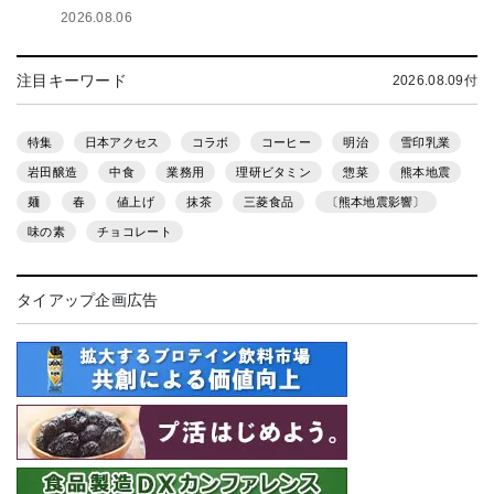
2026.08.06
注目キーワード
2026.08.09付
特集
日本アクセス
コラボ
コーヒー
明治
雪印乳業
岩田醸造
中食
業務用
理研ビタミン
惣菜
熊本地震
麺
春
値上げ
抹茶
三菱食品
〔熊本地震影響〕
味の素
チョコレート
タイアップ企画広告