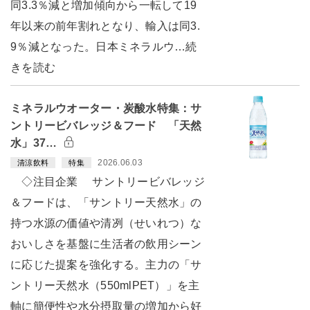
同3.3％減と増加傾向から一転して19
年以来の前年割れとなり、輸入は同3.
9％減となった。日本ミネラルウ…続
きを読む
ミネラルウオーター・炭酸水特集：サ
ントリービバレッジ＆フード 「天然
水」37…
2026.06.03
清涼飲料
特集
◇注目企業 サントリービバレッジ
＆フードは、「サントリー天然水」の
持つ水源の価値や清冽（せいれつ）な
おいしさを基盤に生活者の飲用シーン
に応じた提案を強化する。主力の「サ
ントリー天然水（550mlPET）」を主
軸に簡便性や水分摂取量の増加から好