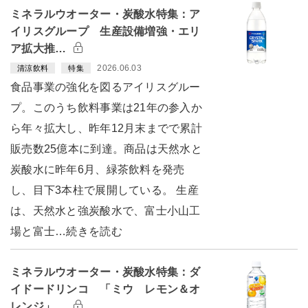
ミネラルウオーター・炭酸水特集：ア
イリスグループ 生産設備増強・エリ
ア拡大推…
2026.06.03
清涼飲料
特集
食品事業の強化を図るアイリスグルー
プ。このうち飲料事業は21年の参入か
ら年々拡大し、昨年12月末までで累計
販売数25億本に到達。商品は天然水と
炭酸水に昨年6月、緑茶飲料を発売
し、目下3本柱で展開している。 生産
は、天然水と強炭酸水で、富士小山工
場と富士…続きを読む
ミネラルウオーター・炭酸水特集：ダ
イドードリンコ 「ミウ レモン＆オ
レンジ」…