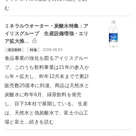
む
ミネラルウオーター・炭酸水特集：ア
イリスグループ 生産設備増強・エリ
ア拡大推…
2026.06.03
清涼飲料
特集
食品事業の強化を図るアイリスグルー
プ。このうち飲料事業は21年の参入か
ら年々拡大し、昨年12月末までで累計
販売数25億本に到達。商品は天然水と
炭酸水に昨年6月、緑茶飲料を発売
し、目下3本柱で展開している。 生産
は、天然水と強炭酸水で、富士小山工
場と富士…続きを読む