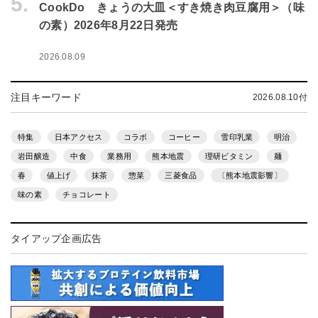
5.
CookDo きょうの大皿＜すき焼き肉豆腐用＞（味
の素）2026年8月22日発売
2026.08.09
注目キーワード
2026.08.10付
特集
日本アクセス
コラボ
コーヒー
雪印乳業
明治
岩田醸造
中食
業務用
熊本地震
理研ビタミン
麺
春
値上げ
抹茶
惣菜
三菱食品
〔熊本地震影響〕
味の素
チョコレート
タイアップ企画広告