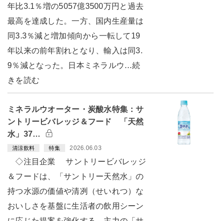
年比3.1％増の5057億3500万円と過去
最高を達成した。一方、国内生産量は
同3.3％減と増加傾向から一転して19
年以来の前年割れとなり、輸入は同3.
9％減となった。日本ミネラルウ…続
きを読む
ミネラルウオーター・炭酸水特集：サ
ントリービバレッジ＆フード 「天然
水」37…
2026.06.03
清涼飲料
特集
◇注目企業 サントリービバレッジ
＆フードは、「サントリー天然水」の
持つ水源の価値や清冽（せいれつ）な
おいしさを基盤に生活者の飲用シーン
に応じた提案を強化する。主力の「サ