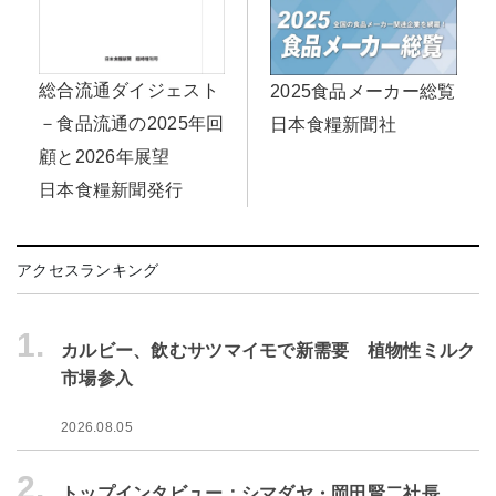
総合流通ダイジェスト
2025食品メーカー総覧
－食品流通の2025年回
日本食糧新聞社
顧と2026年展望
日本食糧新聞発行
アクセスランキング
1.
カルビー、飲むサツマイモで新需要 植物性ミルク
市場参入
2026.08.05
2.
トップインタビュー：シマダヤ・岡田賢二社長