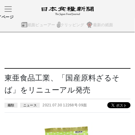
イページ
紙面ビューアー
クリッピング
最新の紙面
東亜食品工業、「国産原料ざるそ
ば」をリニューアル発売
2021.07.30 12268号 09面
麺類
ニュース