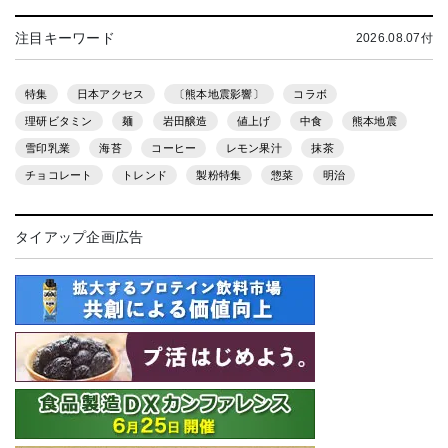
注目キーワード
2026.08.07付
特集
日本アクセス
〔熊本地震影響〕
コラボ
理研ビタミン
麺
岩田醸造
値上げ
中食
熊本地震
雪印乳業
海苔
コーヒー
レモン果汁
抹茶
チョコレート
トレンド
製粉特集
惣菜
明治
タイアップ企画広告