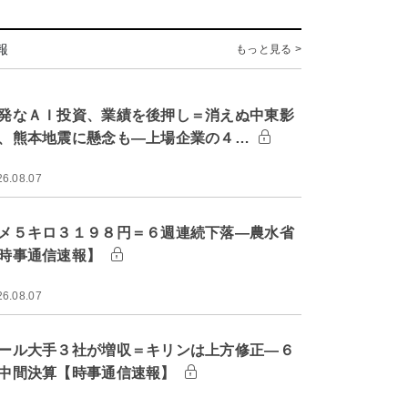
報
もっと見る >
発なＡＩ投資、業績を後押し＝消えぬ中東影
、熊本地震に懸念も―上場企業の４…
26.08.07
メ５キロ３１９８円＝６週連続下落―農水省
時事通信速報】
26.08.07
ール大手３社が増収＝キリンは上方修正―６
中間決算【時事通信速報】