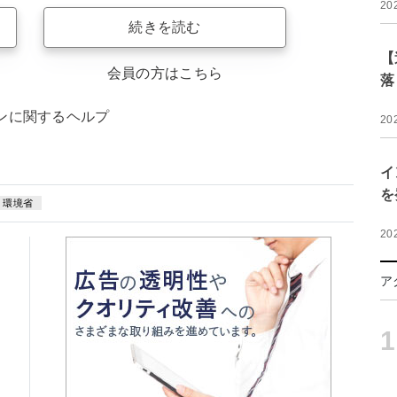
20
続きを読む
【
会員の方はこちら
落
ンに関するヘルプ
20
イ
を
環境省
20
ア
1