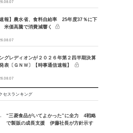
26.08.07
速報】農水省、食料自給率 25年度37％に下
 米価高騰で消費減響く
26.08.07
ングレディオンが２０２６年第２四半期決算
発表〔ＧＮＷ〕【時事通信速報】
26.08.07
クセスランキング
.
“三菱食品がいてよかった”に全力 4戦略
で製販の成長支援 伊藤社長が方針示す