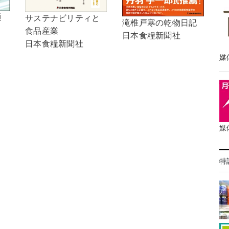
通
サステナビリティと
滝椎戸寒の乾物日記
食品産業
日本食糧新聞社
日本食糧新聞社
媒
媒
特