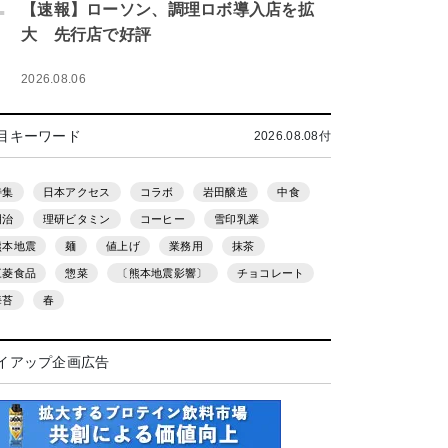
.
【速報】ローソン、調理ロボ導入店を拡
大 先行店で好評
2026.08.06
目キーワード
2026.08.08付
特集
日本アクセス
コラボ
岩田醸造
中食
明治
理研ビタミン
コーヒー
雪印乳業
熊本地震
麺
値上げ
業務用
抹茶
三菱食品
惣菜
〔熊本地震影響〕
チョコレート
海苔
春
イアップ企画広告