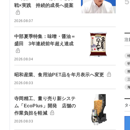
5
戦×実践 持続的成長へ提案
2026.08.07
中部夏季特集：味噌・醤油＝
注
盛田 3年連続前年超え達成
2026.08.04
昭和産業、食用油PET品を年月表示へ変更
2026.08.03
寺岡精工、量り売り新システ
タ
ム「EcoPlus」開発 店舗の
作業負担を軽減
2026.08.03