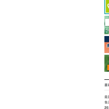
書
最
食
2