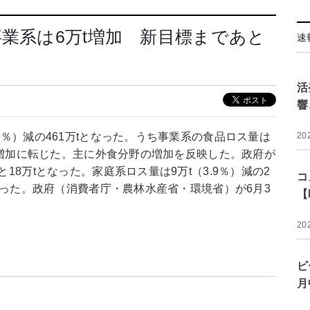
事業系は6万t増加 新目標まであと
速
活
響
.6％）減の461万tとなった。うち事業系の食品ロス量は
20
ぶりに増加に転じた。主に外食分野の増加を反映した。政府が
と18万tとなった。家庭系ロス量は9万t（3.9％）減の2
コ
tに迫った。政府（消費者庁・農林水産省・環境省）が6月3
【
20
ビ
月