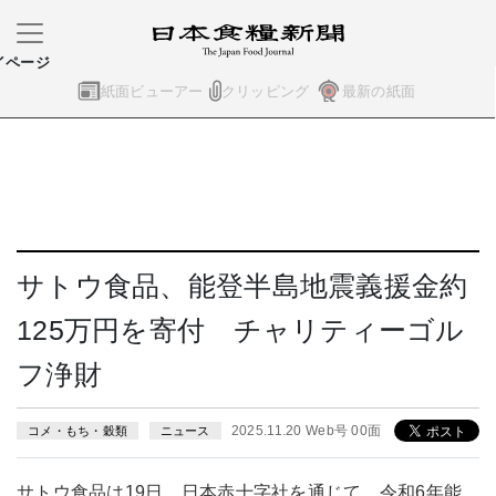
イページ
紙面ビューアー
クリッピング
最新の紙面
サトウ食品、能登半島地震義援金約
125万円を寄付 チャリティーゴル
フ浄財
2025.11.20 Web号 00面
コメ・もち・穀類
ニュース
サトウ食品は19日、日本赤十字社を通じて、令和6年能