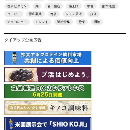
理研ビタミン
麺
岩田醸造
値上げ
中食
熊本地震
コーヒー
雪印乳業
海苔
レモン果汁
抹茶
チョコレート
トレンド
製粉特集
惣菜
明治
タイアップ企画広告