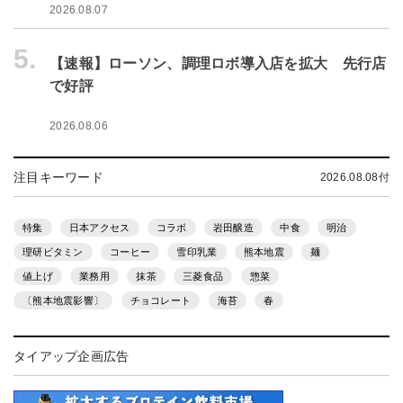
2026.08.07
5.
【速報】ローソン、調理ロボ導入店を拡大 先行店
で好評
2026.08.06
注目キーワード
2026.08.08付
特集
日本アクセス
コラボ
岩田醸造
中食
明治
理研ビタミン
コーヒー
雪印乳業
熊本地震
麺
値上げ
業務用
抹茶
三菱食品
惣菜
〔熊本地震影響〕
チョコレート
海苔
春
タイアップ企画広告