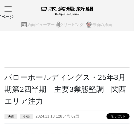
イページ
紙面ビューアー
クリッピング
最新の紙面
バローホールディングス・25年3月
期第2四半期 主要3業態堅調 関西
エリア注力
2024.11.18 12854号 02面
決算
小売