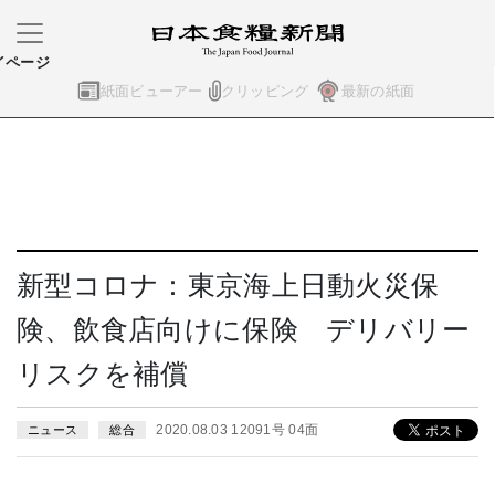
イページ
紙面ビューアー
クリッピング
最新の紙面
新型コロナ：東京海上日動火災保
険、飲食店向けに保険 デリバリー
リスクを補償
2020.08.03 12091号 04面
ニュース
総合