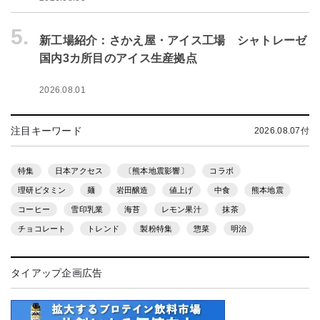
5.
新工場紹介：さかえ屋・アイス工場 シャトレーゼ
国内3カ所目のアイス生産拠点
2026.08.01
注目キーワード
2026.08.07付
特集
日本アクセス
〔熊本地震影響〕
コラボ
理研ビタミン
麺
岩田醸造
値上げ
中食
熊本地震
コーヒー
雪印乳業
海苔
レモン果汁
抹茶
チョコレート
トレンド
製粉特集
惣菜
明治
タイアップ企画広告