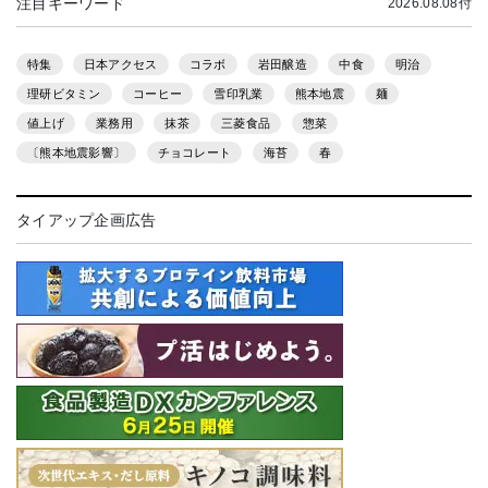
注目キーワード
2026.08.08付
特集
日本アクセス
コラボ
岩田醸造
中食
明治
理研ビタミン
コーヒー
雪印乳業
熊本地震
麺
値上げ
業務用
抹茶
三菱食品
惣菜
〔熊本地震影響〕
チョコレート
海苔
春
タイアップ企画広告