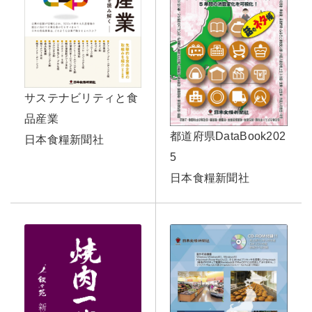
サステナビリティと食
品産業
都道府県DataBook202
日本食糧新聞社
5
日本食糧新聞社