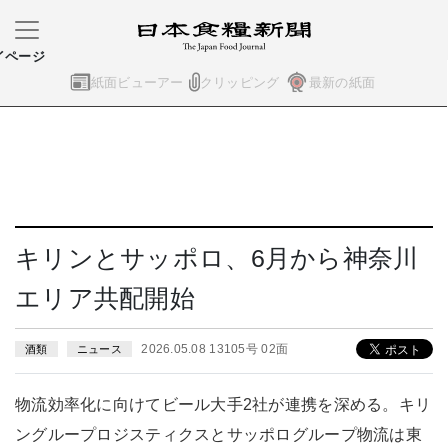
イページ
紙面ビューアー
クリッピング
最新の紙面
キリンとサッポロ、6月から神奈川
エリア共配開始
2026.05.08 13105号 02面
酒類
ニュース
物流効率化に向けてビール大手2社が連携を深める。キリ
ングループロジスティクスとサッポログループ物流は東