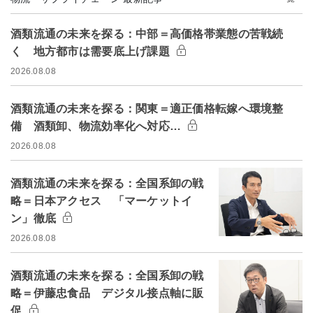
酒類流通の未来を探る：中部＝高価格帯業態の苦戦続
く 地方都市は需要底上げ課題
2026.08.08
酒類流通の未来を探る：関東＝適正価格転嫁へ環境整
備 酒類卸、物流効率化へ対応…
2026.08.08
酒類流通の未来を探る：全国系卸の戦
略＝日本アクセス 「マーケットイ
ン」徹底
2026.08.08
酒類流通の未来を探る：全国系卸の戦
略＝伊藤忠食品 デジタル接点軸に販
促