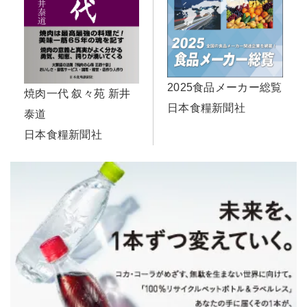
2025食品メーカー総覧
焼肉一代 叙々苑 新井
日本食糧新聞社
泰道
日本食糧新聞社