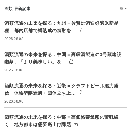
酒類 最新記事
一覧 >
酒類流通の未来を探る：九州＝佐賀に酒造好適米新品
種 都内店舗で樽熟成の焼酎を…
2026.08.08
酒類流通の未来を探る：中国＝高級酒製造の3号蔵建設
獺祭、「より美味しい」を…
2026.08.08
酒類流通の未来を探る：近畿＝クラフトビール魅力発
信 体験型醸造所・団体立ち上…
2026.08.08
酒類流通の未来を探る：中部＝高価格帯業態の苦戦続
く 地方都市は需要底上げ課題