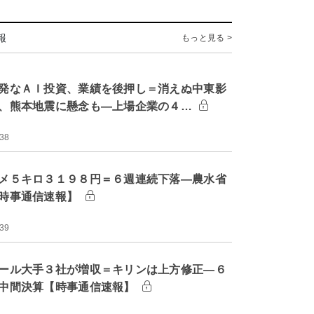
報
もっと見る >
発なＡＩ投資、業績を後押し＝消えぬ中東影
、熊本地震に懸念も―上場企業の４…
:38
メ５キロ３１９８円＝６週連続下落―農水省
時事通信速報】
:39
ール大手３社が増収＝キリンは上方修正―６
中間決算【時事通信速報】