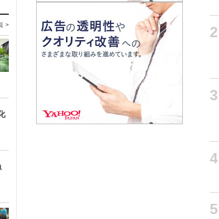
覧 >
2
3
化
4
漁
5