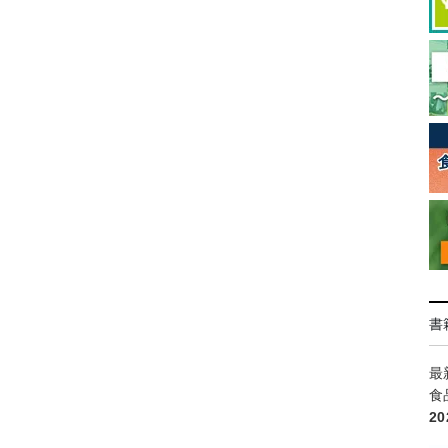
書
最
食
2