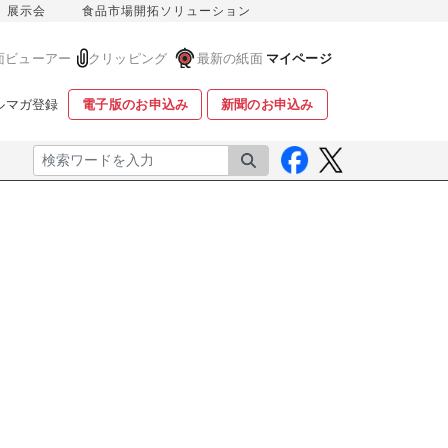
展示会
食品市場開拓ソリューション
面ビューアー
クリッピング
最新の紙面
マイページ
ルマガ登録
電子版のお申込み
新聞のお申込み
検索