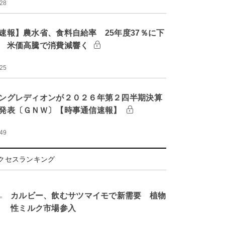
:28
速報】農水省、食料自給率 25年度37％に下
 米価高騰で消費減響く
:25
ングレディオンが２０２６年第２四半期決算
発表〔ＧＮＷ〕【時事通信速報】
:49
クセスランキング
.
カルビー、飲むサツマイモで新需要 植物
性ミルク市場参入