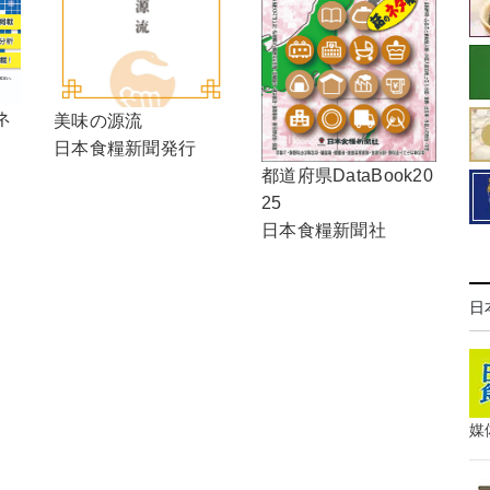
ネ
美味の源流
日本食糧新聞発行
都道府県DataBook20
25
日本食糧新聞社
日
媒