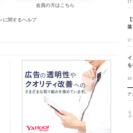
17
会員の方はこちら
【
ンに関するヘルプ
落
17
イ
を
16
ア
1