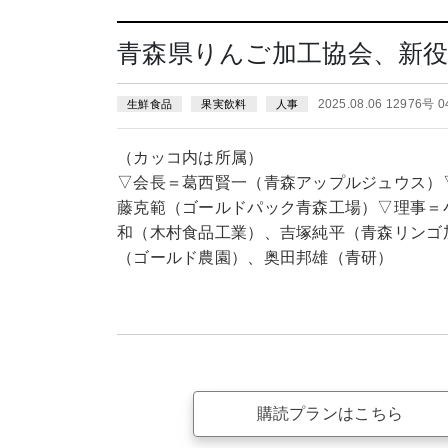
青森県りんご加工協会、新
2025.08.06 12976号 
生鮮食品
果実飲料
人事
（カッコ内は所属）
▽会長＝葛西賢一（青森アップルジュウス）
藤克範（ゴールドパック青森工場）▽理事＝
和（木村食品工業）、吉塚純平（青森リンゴ
（ゴールド農園）、奥田邦雄（青研）
購読プランはこちら