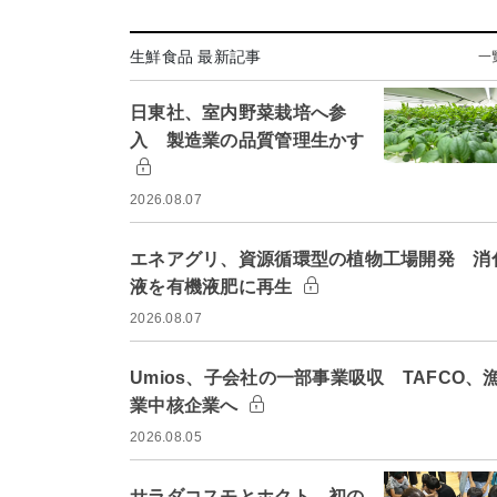
生鮮食品 最新記事
一
日東社、室内野菜栽培へ参
入 製造業の品質管理生かす
2026.08.07
エネアグリ、資源循環型の植物工場開発 消
液を有機液肥に再生
2026.08.07
Umios、子会社の一部事業吸収 TAFCO、
業中核企業へ
2026.08.05
サラダコスモとホクト、初の