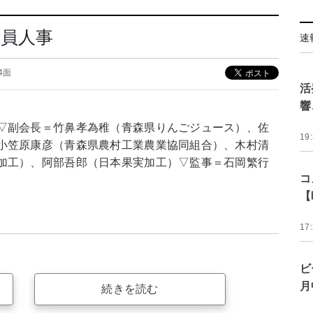
役員人事
速
04面
活
響
▽副会長＝竹鼻孝為稚（青森県りんごジュース）、佐
19
小笠原康彦（青森県農村工業農業協同組合）、木村清
加工）、阿部吾郎（日本果実加工）▽監事＝石岡繁行
コ
【
17
ビ
月
続きを読む