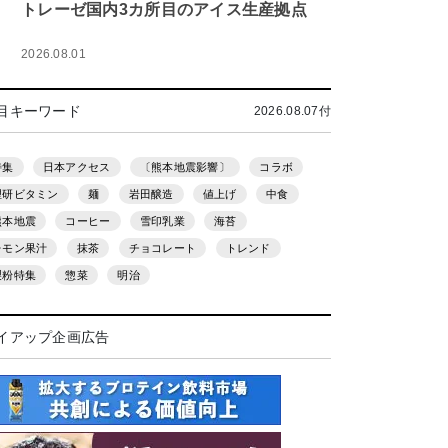
トレーゼ国内3カ所目のアイス生産拠点
2026.08.01
目キーワード
2026.08.07付
特集
日本アクセス
〔熊本地震影響〕
コラボ
理研ビタミン
麺
岩田醸造
値上げ
中食
熊本地震
コーヒー
雪印乳業
海苔
レモン果汁
抹茶
チョコレート
トレンド
製粉特集
惣菜
明治
イアップ企画広告