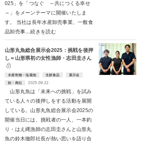
025」を「つなぐ ～共につくる幸せ
～」をメーンテーマに開催いたしま
す。 当社は長年水産卸売事業、一般食
品卸売事…続きを読む
山形丸魚総合展示会2025：挑戦を後押
し＝山形県初の女性漁師・志田圭さん
水産乾物・塩蔵他
生鮮食品
展示会
2025.09.22
卸・商社
山形丸魚は「未来への挑戦」を試み
ている人々の後押しをする活動を展開
している。山形丸魚総合展示会2025の
開催当日には、挑戦者の一人、一本釣
り・はえ縄漁師の志田圭さんと山形丸
魚の鈴木徹郎社長が熱い思いを語り合