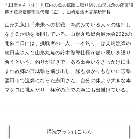
志田圭さん（中）と庄内の魚の拡販に取り組む山形丸魚の齋藤昭
博水産統括部部長代理（左）、山崎透酒田営業所部長
山形丸魚は「未来への挑戦」を試みている人々の後押し
をする活動を展開している。山形丸魚総合展示会2025の
開催当日には、挑戦者の一人、一本釣り・はえ縄漁師の
志田圭さんと山形丸魚の鈴木徹郎社長が熱い思いを語り
合うという。釣りが好きで、ある出会いをきっかけに生
まれ故郷の宮城県を飛び出し、縁もゆかりもない山形県
酒田市で漁師になった志田さん。自分の体より大きな本
マグロに挑んだり、極寒の海での漁にも出掛けている。
購読プランはこちら