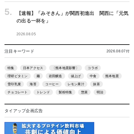
5.
【速報】「みそきん」が関西初進出 関西に「元気
の出る一杯を」
2026.08.05
注目キーワード
2026.08.07付
特集
日本アクセス
〔熊本地震影響〕
コラボ
理研ビタミン
麺
岩田醸造
値上げ
中食
熊本地震
雪印乳業
海苔
コーヒー
レモン果汁
抹茶
チョコレート
トレンド
製粉特集
惣菜
明治
タイアップ企画広告