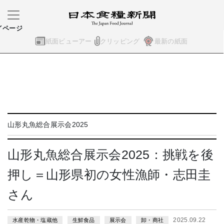
イページ
紙面ビューアー
クリッピング
最新の紙面
山形丸魚総合展示会2025
山形丸魚総合展示会2025：挑戦を後
押し＝山形県初の女性漁師・志田圭
さん
2025.09.22
水産乾物・塩蔵他
生鮮食品
展示会
卸・商社