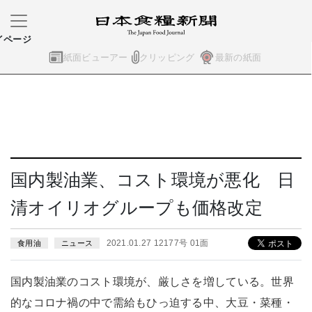
イページ
紙面ビューアー
クリッピング
最新の紙面
国内製油業、コスト環境が悪化 日
清オイリオグループも価格改定
2021.01.27 12177号 01面
食用油
ニュース
国内製油業のコスト環境が、厳しさを増している。世界
的なコロナ禍の中で需給もひっ迫する中、大豆・菜種・