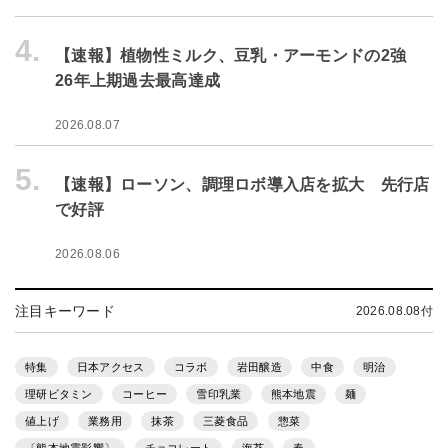
4.
【速報】植物性ミルク、豆乳・アーモンドの2強
26年上期過去最高達成
2026.08.07
5.
【速報】ローソン、調理ロボ導入店を拡大 先行店
で好評
2026.08.06
注目キーワード
2026.08.08付
特集
日本アクセス
コラボ
岩田醸造
中食
明治
理研ビタミン
コーヒー
雪印乳業
熊本地震
麺
値上げ
業務用
抹茶
三菱食品
惣菜
〔熊本地震影響〕
チョコレート
海苔
春