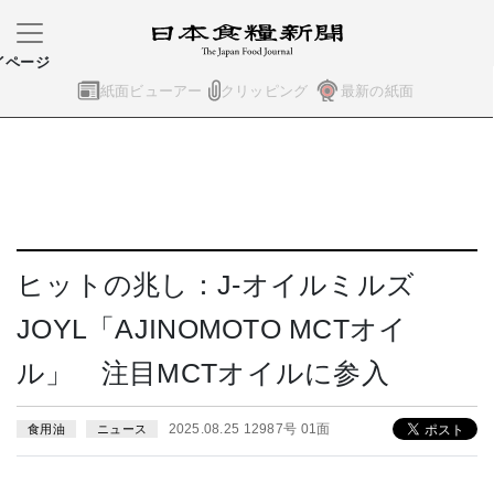
イページ
紙面ビューアー
クリッピング
最新の紙面
ヒットの兆し：J-オイルミルズ
JOYL「AJINOMOTO MCTオイ
ル」 注目MCTオイルに参入
2025.08.25 12987号 01面
食用油
ニュース