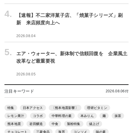
4.
【速報】不二家洋菓子店、「焼菓子シリーズ」刷
新 来店頻度向上へ
2026.08.04
5.
エア・ウォーター、新体制で信頼回復を 企業風土
改革など最重要視
2026.08.05
注目キーワード
2026.08.06付
特集
日本アクセス
〔熊本地震影響〕
理研ビタミン
レモン果汁
コラボ
中華料理の素
本みりん
麺
抹茶
熊本地震
岩田醸造
中食
製粉特集
値上げ
チョコレート
三菱食品
海苔
コンソメ
味の素