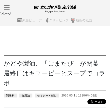
イページ
紙面ビューアー
クリッピング
最新の紙面
かどや製油、「ごまたび」が閉幕
最終日はキユーピーとスープでコラ
ボ
2026.05.11 13106号 02面
調味料
食用油
セミナー・催し