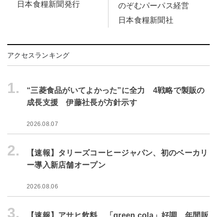
日本食糧新聞発行
のぞむパーパス経営
日本食糧新聞社
アクセスランキング
1.
“三菱食品がいてよかった”に全力 4戦略で製販の
成長支援 伊藤社長が方針示す
2026.08.07
2.
【速報】タリーズコーヒージャパン、初のベーカリ
ー導入新店舗オープン
2026.08.06
3.
【速報】アサヒ飲料、「green cola」好調 年間販