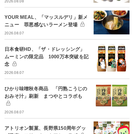
2026.08.08
YOUR MEAL、「マッスルデリ」新メ
ニュー 罪悪感ないラーメン登場
2026.08.07
日本食研HD、「ザ・ドレッシング」
ムーミンの限定品 1000万本突破を記
念
2026.08.07
ひかり味噌秋冬商品 「円熟こうじの
おみそ汁」刷新 まつやとコラボも
2026.08.07
アトリオン製菓、長野県150周年グッ