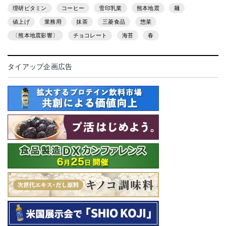
理研ビタミン
コーヒー
雪印乳業
熊本地震
麺
値上げ
業務用
抹茶
三菱食品
惣菜
〔熊本地震影響〕
チョコレート
海苔
春
タイアップ企画広告