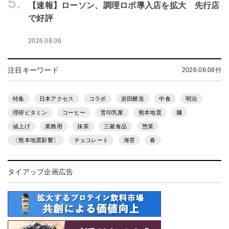
5.
【速報】ローソン、調理ロボ導入店を拡大 先行店
で好評
2026.08.06
注目キーワード
2026.08.08付
特集
日本アクセス
コラボ
岩田醸造
中食
明治
理研ビタミン
コーヒー
雪印乳業
熊本地震
麺
値上げ
業務用
抹茶
三菱食品
惣菜
〔熊本地震影響〕
チョコレート
海苔
春
タイアップ企画広告