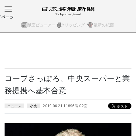
イページ
紙面ビューアー
クリッピング
最新の紙面
コープさっぽろ、中央スーパーと業
務提携へ基本合意
2019.06.21 11896号 02面
ニュース
小売