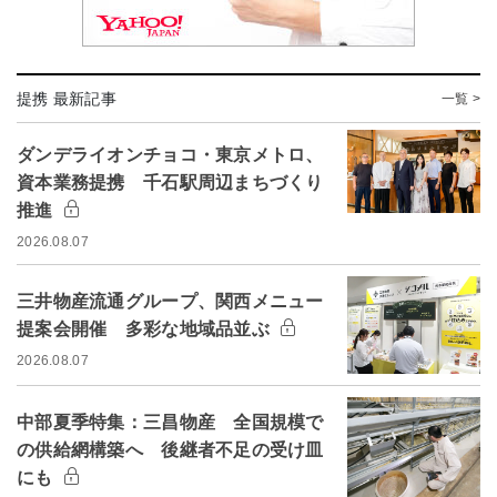
提携 最新記事
一覧 >
ダンデライオンチョコ・東京メトロ、
資本業務提携 千石駅周辺まちづくり
推進
2026.08.07
三井物産流通グループ、関西メニュー
提案会開催 多彩な地域品並ぶ
2026.08.07
中部夏季特集：三昌物産 全国規模で
の供給網構築へ 後継者不足の受け皿
にも