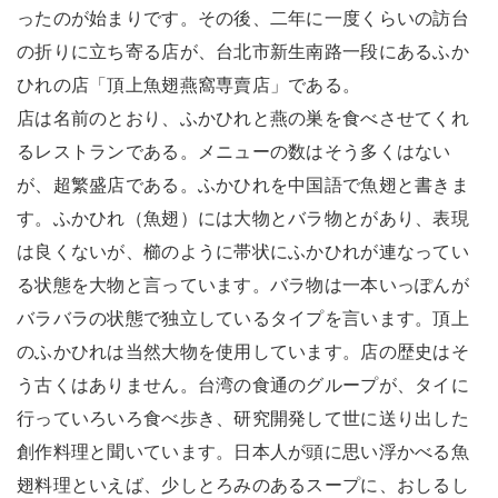
ったのが始まりです。その後、二年に一度くらいの訪台
の折りに立ち寄る店が、台北市新生南路一段にあるふか
ひれの店「頂上魚翅燕窩専賣店」である。
店は名前のとおり、ふかひれと燕の巣を食べさせてくれ
るレストランである。メニューの数はそう多くはない
が、超繁盛店である。ふかひれを中国語で魚翅と書きま
す。ふかひれ（魚翅）には大物とバラ物とがあり、表現
は良くないが、櫛のように帯状にふかひれが連なってい
る状態を大物と言っています。バラ物は一本いっぽんが
バラバラの状態で独立しているタイプを言います。頂上
のふかひれは当然大物を使用しています。店の歴史はそ
う古くはありません。台湾の食通のグループが、タイに
行っていろいろ食べ歩き、研究開発して世に送り出した
創作料理と聞いています。日本人が頭に思い浮かべる魚
翅料理といえば、少しとろみのあるスープに、おしるし