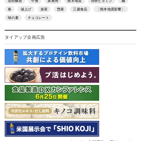
岩田醸造
中食
業務用
熊本地震
理研ビタミン
麺
春
値上げ
抹茶
惣菜
三菱食品
〔熊本地震影響〕
味の素
チョコレート
タイアップ企画広告