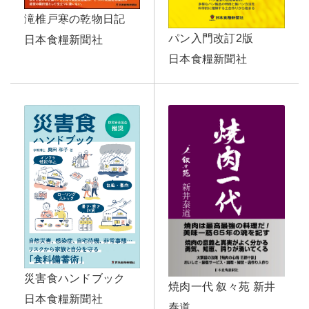
滝椎戸寒の乾物日記
パン入門改訂2版
日本食糧新聞社
日本食糧新聞社
災害食ハンドブック
焼肉一代 叙々苑 新井
日本食糧新聞社
泰道