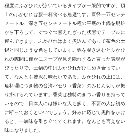
程度にふかひれが泳いでいるタイプが一般的ですが、頂
上のふかひれは腹一杯食べる魚翅です。直径一五センチ
メートル、深さ五センチメートル程の平底の土鍋を焜炉
から下ろして、ぐつぐつ煮えたぎった状態でテーブルに
運んできます。ふかひれはよく煮込んであって茶色の土
鍋と同じような色をしています。鍋を覗き込むとふかひ
れの隙間に僅かにスープが見え隠れすると言った表現が
ぴったりで、土鍋の中はふかひれがひしめき合ってい
て、なんとも贅沢な味わいである。ふかひれの上には、
魚料理につき物の台湾パセリ（香菜）のみじん切りが振
り掛けられています。香菜は独特のきつい香りを持って
いるので、日本人には嫌いな人も多く、不要の人は初め
に断っておくといいでしょう。好みに応じて黒酢をかけ
ると、一層味を引き立ててくれます。なんとも言えない
味になりました。