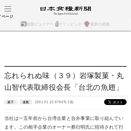
イページ
紙面ビューアー
クリッピング
最新の紙面
忘れられぬ味（３９）岩塚製菓・丸
山智代表取締役会長「台北の魚翅」
2001.01.10 8790号 2面
菓子
連載
当社は一五年前から台湾企業と合弁事業に取り組んでい
ます。この相手企業のオーナー蔡衍明氏に招待されて行