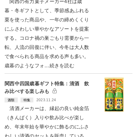
関西の有力菓子メーカー4社は歳
暮・冬ギフトとして、季節感あふれる
栗を使った商品や、一年の締めくくり
にふさわしい華やかなアソートを提案
する。コロナ禍の巣ごもり需要から一
転、人流の回復に伴い、今冬は大人数
で食べられる商品を求める声も多い。
歳暮のようなフォ…続きを読む
関西中四国歳暮ギフト特集：清酒 飲
み比べする楽しみも
2023.11.24
酒類
特集
清酒メーカーは、縁起の良い純金箔
（きんぱく）入りや飲み比べが楽し
め、年末年始を華やかに飾るのにふさ
わしい清酒のセットを販売している。