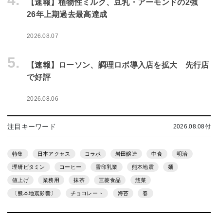
【速報】植物性ミルク、豆乳・アーモンドの2強
26年上期過去最高達成
2026.08.07
5.
【速報】ローソン、調理ロボ導入店を拡大 先行店
で好評
2026.08.06
注目キーワード
2026.08.08付
特集
日本アクセス
コラボ
岩田醸造
中食
明治
理研ビタミン
コーヒー
雪印乳業
熊本地震
麺
値上げ
業務用
抹茶
三菱食品
惣菜
〔熊本地震影響〕
チョコレート
海苔
春