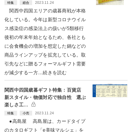
2023.11.24
特集
総合
関西中四国エリアの歳暮商戦が本格
化している。今年は新型コロナウイル
ス感染症の感染法上の扱いが5類移行
後初の年末年始となるため、各社とも
に会食機会の増加を想定した鍋などの
商品ラインアップを拡充している。取
引先などに贈るフォーマルギフト需要
が減少する一方…続きを読む
関西中四国歳暮ギフト特集：百貨店
新スタイル・物価対応で独自性 選ぶ
楽しさ工…
2023.11.24
特集
小売
●高島屋 高島屋は、カードタイプ
のカタロギフト「e美味マルシェ」を