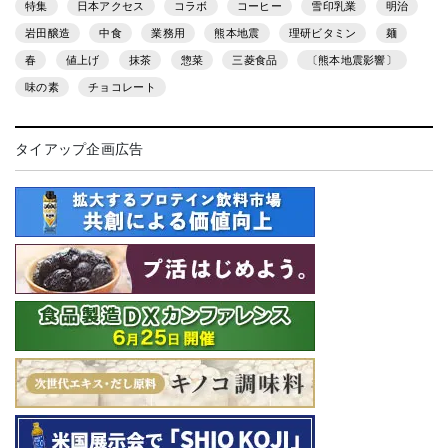
特集
日本アクセス
コラボ
コーヒー
雪印乳業
明治
岩田醸造
中食
業務用
熊本地震
理研ビタミン
麺
春
値上げ
抹茶
惣菜
三菱食品
〔熊本地震影響〕
味の素
チョコレート
タイアップ企画広告