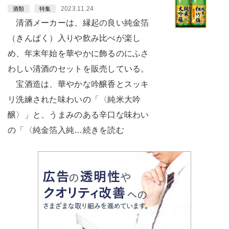
2023.11.24
酒類
特集
清酒メーカーは、縁起の良い純金箔
（きんぱく）入りや飲み比べが楽し
め、年末年始を華やかに飾るのにふさ
わしい清酒のセットを販売している。
宝酒造は、華やかな吟醸香とスッキ
リ洗練された味わいの「〈純米大吟
醸〉」と、うまみのある辛口な味わい
の「〈純金箔入純…続きを読む