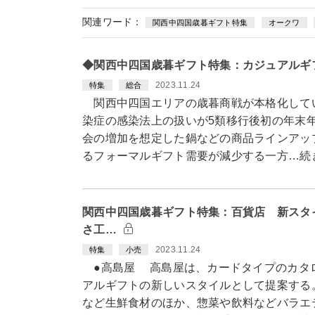
関連ワード：
関西中四国歳暮ギフト特集
オークワ
◆関西中四国歳暮ギフト特集：カジュアルギ
2023.11.24
特集
総合
関西中四国エリアの歳暮商戦が本格化して
染症の感染法上の扱いが5類移行後初の年末
会の増加を想定した鍋などの商品ラインアッ
るフォーマルギフト需要が減少する一方…続
関西中四国歳暮ギフト特集：百貨店 新スタ
さ工…
2023.11.24
特集
小売
●高島屋 高島屋は、カードタイプのカタロ
アルギフトの新しいスタイルとして提案する
など生鮮食材のほか、惣菜や飲料などバラエ