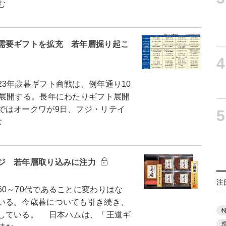
む
需要ギフトを拡充 若年層掘り起こ
4
3年歳暮ギフト商戦は、例年通り10
で展開する。長年にわたりギフト展開
ではオークワが9日、フジ・リテイ
5
む
ジ 若年層取り込みに注力
注
0～70代であることに変わりはな
いる。今歳暮についても引き続き、
している。 日本ハムは、「王道ギ