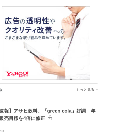
報
もっと見る >
速報】アサヒ飲料、「green cola」好調 年
販売目標を4倍に修正
:43