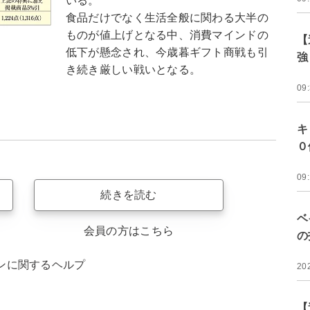
いる。
食品だけでなく生活全般に関わる大半の
ものが値上げとなる中、消費マインドの
【
低下が懸念され、今歳暮ギフト商戦も引
強
き続き厳しい戦いとなる。
09
キ
０
09
続きを読む
ベ
会員の方はこちら
の
ンに関するヘルプ
20
【