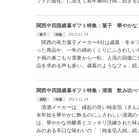
フトの進化」に加えて若年層向け商…続きを
関西中四国歳暮ギフト特集：菓子 華やかな
2023.11.24
菓子
特集
関西の有力菓子メーカー4社は歳暮・冬ギフ
った商品や、一年の締めくくりにふさわしい
ナ禍の巣ごもり需要から一転、人流の回復に
品を求める声も多い。歳暮のようなフォ…続
関西中四国歳暮ギフト特集：清酒 飲み比べ
2023.11.24
酒類
特集
清酒メーカーは、縁起の良い純金箔（きん
末年始を華やかに飾るのにふさわしい清酒の
は、華やかな吟醸香とスッキリ洗練された味
みのある辛口な味わいの「〈純金箔入純…続