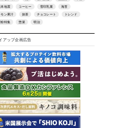
熊本地震
コーヒー
雪印乳業
海苔
レモン果汁
抹茶
チョコレート
トレンド
製粉特集
惣菜
明治
イアップ企画広告