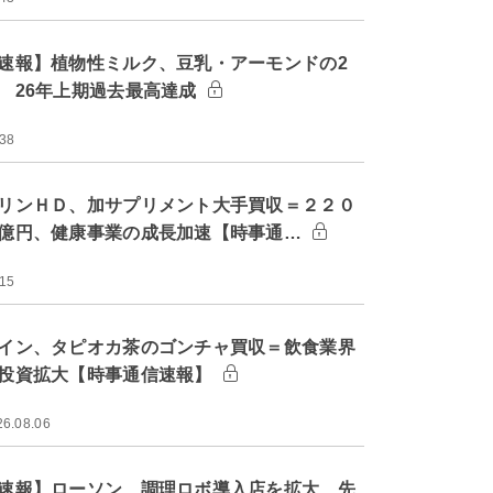
速報】植物性ミルク、豆乳・アーモンドの2
 26年上期過去最高達成
:38
リンＨＤ、加サプリメント大手買収＝２２０
億円、健康事業の成長加速【時事通…
:15
イン、タピオカ茶のゴンチャ買収＝飲食業界
投資拡大【時事通信速報】
26.08.06
速報】ローソン、調理ロボ導入店を拡大 先