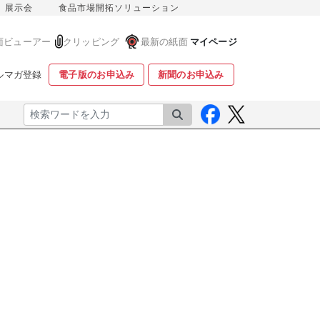
展示会
食品市場開拓ソリューション
面ビューアー
クリッピング
最新の紙面
マイページ
ルマガ登録
電子版のお申込み
新聞のお申込み
検索