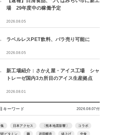
【速報】日清食品、つくばみらい市に新工
場 29年度中の稼働予定
2026.08.05
.
ラベルレスPET飲料、バラ売り可能に
2026.08.05
.
新工場紹介：さかえ屋・アイス工場 シャ
トレーゼ国内3カ所目のアイス生産拠点
2026.08.01
目キーワード
2026.08.07付
特集
日本アクセス
〔熊本地震影響〕
コラボ
理研ビタミン
麺
岩田醸造
値上げ
中食