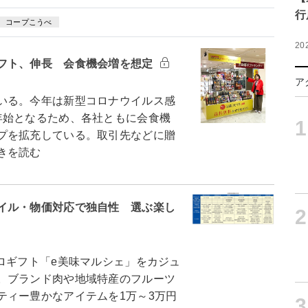
行
コープこうべ
20
フト、伸長 会食機会増を想定
ア
いる。今年は新型コロナウイルス感
年始となるため、各社ともに会食機
1
プを拡充している。取引先などに贈
きを読む
イル・物価対応で独自性 選ぶ楽し
2
ギフト「e美味マルシェ」をカジュ
。ブランド肉や地域特産のフルーツ
ティー豊かなアイテムを1万～3万円
3