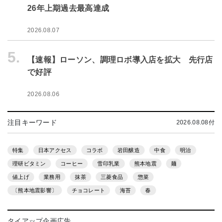
26年上期過去最高達成
2026.08.07
5.
【速報】ローソン、調理ロボ導入店を拡大 先行店
で好評
2026.08.06
注目キーワード
2026.08.08付
特集
日本アクセス
コラボ
岩田醸造
中食
明治
理研ビタミン
コーヒー
雪印乳業
熊本地震
麺
値上げ
業務用
抹茶
三菱食品
惣菜
〔熊本地震影響〕
チョコレート
海苔
春
タイアップ企画広告